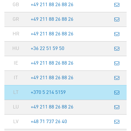
GB
+49 211 88 26 88 26
GR
+49 211 88 26 88 26
HR
+49 211 88 26 88 26
HU
+36 22 51 59 50
IE
+49 211 88 26 88 26
IT
+49 211 88 26 88 26
LT
+370 5 214 5159
LU
+49 211 88 26 88 26
LV
+48 71 737 26 40