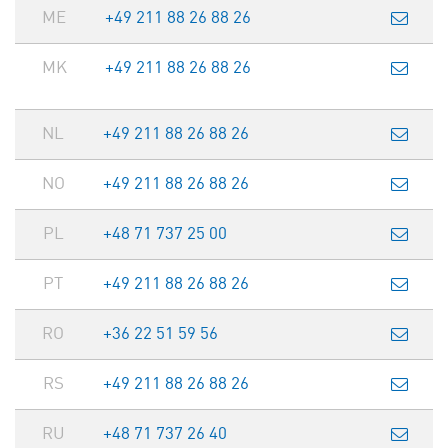
ME
+49 211 88 26 88 26
MK
+49 211 88 26 88 26
NL
+49 211 88 26 88 26
NO
+49 211 88 26 88 26
PL
+48 71 737 25 00
PT
+49 211 88 26 88 26
RO
+36 22 51 59 56
RS
+49 211 88 26 88 26
RU
+48 71 737 26 40