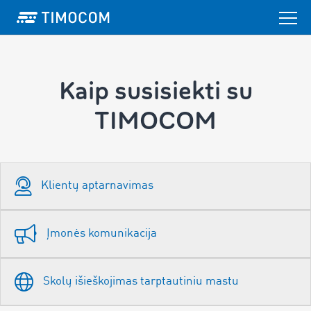
Kaip susisiekti su
TIMOCOM
Klientų aptarnavimas
Įmonės komunikacija
Skolų išieškojimas tarptautiniu mastu