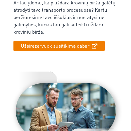
Ar tau įdomu, kaip uždara krovinių birža galėtų
atrodyti tavo transporto procesuose? Kartu
peržiūrėsime tavo iššūkius ir nustatysime
galimybes, kurias tau gali suteikti uždara
krovinių birža.
Užsirezervuok susitikimą dabar