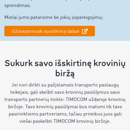
sprendimas.
Mielai jums patarsime be jokių įsipareigojimų:
Užsirezervuok susitikimą dabar
Sukurk savo išskirtinę krovinių
biržą
Jei nori dirbti su pažįstamais transporto paslaugų
teikėjais, gali skelbti savo krovinių pasiūlymus savo
transporto partnerių tinkle: TIMOCOM uždaroje krovinių
biržoje. Tavo krovinių pasiūlymai bus matomi tik tavo
pasirinktiems partneriams, tačiau prireikus juos gali
viešai paskelbti TIMOCOM krovinių biržoje.