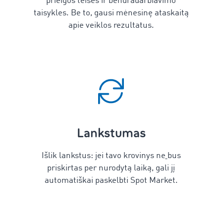
prieigos teises ir bendradarbiavimo
taisykles. Be to, gausi mėnesinę ataskaitą
apie veiklos rezultatus.
Lankstumas
Išlik lankstus: jei tavo krovinys
ne
bus
priskirtas
per nurodytą laiką, gali jį
automatiškai paskelbti Spot Market.