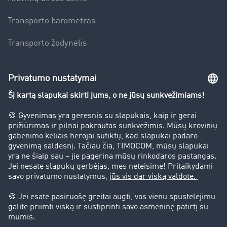
Transporto barometras
Transporto žodynėlis
Įmonė
Sėkmės istorijos
Klientai įdarbina klientus
Teisinė informacija
Teisinis pranešimas
bendrąsias sąlygas
Duomenų apsauga