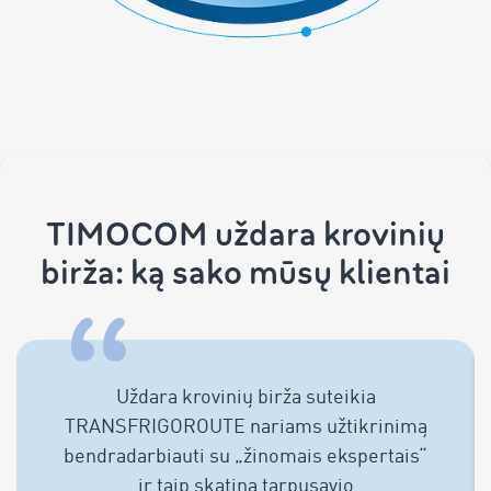
TIMOCOM uždara krovinių
birža: ką sako mūsų klientai
Uždara krovinių birža suteikia
TRANSFRIGOROUTE nariams užtikrinimą
bendradarbiauti su „žinomais ekspertais“
ir taip skatina tarpusavio