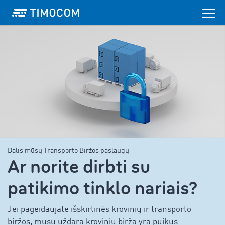
Dalis mūsų Transporto Biržos paslaugų
Ar norite dirbti su
patikimo tinklo nariais?
Jei pageidaujate išskirtinės krovinių ir transporto
biržos, mūsų uždara krovinių birža yra puikus