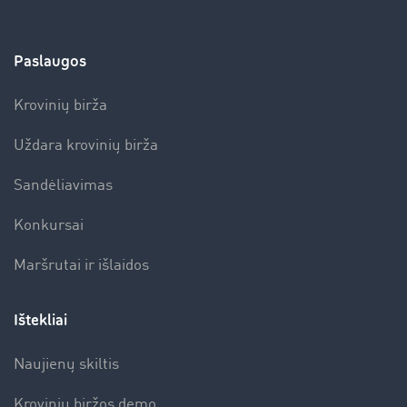
Paslaugos
Krovinių birža
Uždara krovinių birža
Sandėliavimas
Konkursai
Maršrutai ir išlaidos
Ištekliai
Naujienų skiltis
Krovinių biržos demo