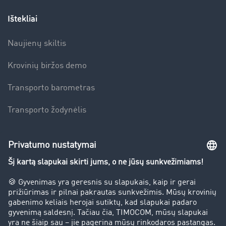
Ištekliai
Naujienų skiltis
Krovinių biržos demo
Transporto barometras
Transporto žodynėlis
Įmonė
Sėkmės istorijos
Klientai įdarbina klientus
Teisinė informacija