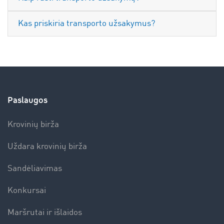
Kas priskiria transporto užsakymus?
Paslaugos
Krovinių birža
Uždara krovinių birža
Sandėliavimas
Konkursai
Maršrutai ir išlaidos