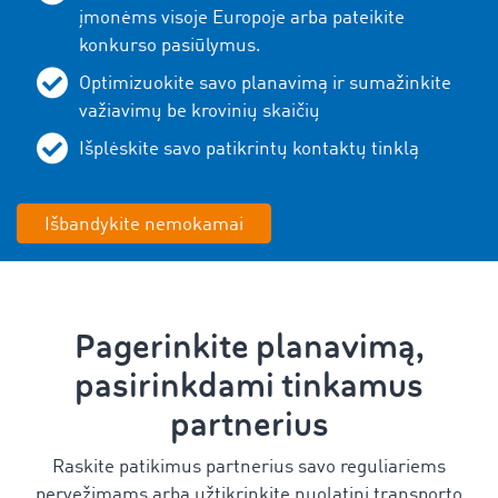
įmonėms visoje Europoje arba pateikite
konkurso pasiūlymus.
Optimizuokite savo planavimą ir sumažinkite
važiavimų be krovinių skaičių
Išplėskite savo patikrintų kontaktų tinklą
Išbandykite nemokamai
Pagerinkite planavimą,
pasirinkdami tinkamus
partnerius
Raskite patikimus partnerius savo reguliariems
pervežimams arba užtikrinkite nuolatinį transporto