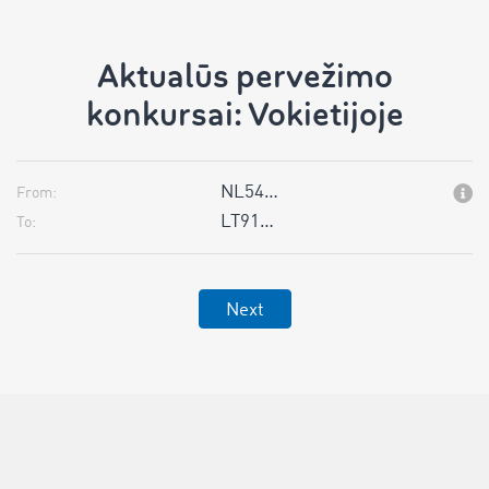
Aktualūs pervežimo
konkursai: Vokietijoje
NL54…
From:
LT91…
To:
Next