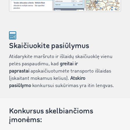
Skaičiuokite pasiūlymus
Atidarykite maršruto ir išlaidų skaičiuoklę vienu
pelės paspaudimu, kad
greitai ir
paprastai
apskaičiuotumėte transporto išlaidas
(įskaitant mokamus kelius).
Atskiro
pasiūlymo
konkursui sukūrimas yra itin lengvas.
Konkursus skelbiančioms
įmonėms: