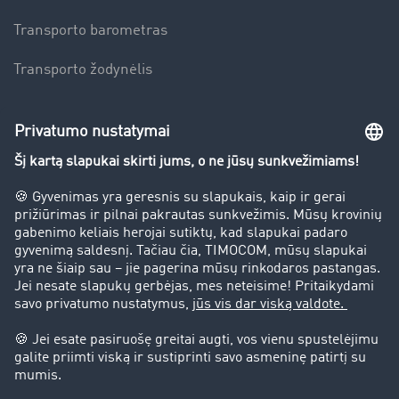
Transporto barometras
Transporto žodynėlis
Įmonė
Sėkmės istorijos
Klientai įdarbina klientus
Teisinė informacija
Teisinis pranešimas
bendrąsias sąlygas
Duomenų apsauga