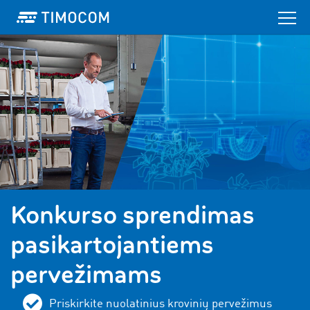
Konkurso sprendimas
pasikartojantiems
pervežimams
Priskirkite nuolatinius krovinių pervežimus