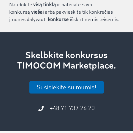
Naudokite
visą tinklą
ir pateikite savo
konkursą
viešai
arba pakvieskite tik konkrečias
įmones dalyvauti
konkurse
išskirtinėmis teisėmis.
Skelbkite konkursus
TIMOCOM Marketplace.
Susisiekite su mumis!
+48 71 737 26 20