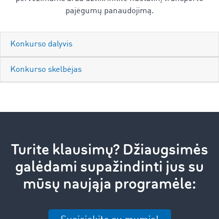
pajėgumų panaudojimą.
Konkurso dalyvis
Konkurso skelbėjas
Turite klausimų? Džiaugsimės
galėdami supažindinti jus su
mūsų naująja programėle: