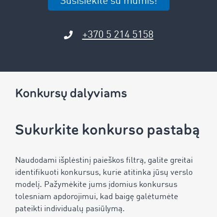
Susisiekite su mumis!
+370 5 214 5158
Konkursų dalyviams
Sukurkite konkurso pastabą
Naudodami išplėstinį paieškos filtrą, galite greitai
identifikuoti konkursus, kurie atitinka jūsų verslo
modelį. Pažymėkite jums įdomius konkursus
tolesniam apdorojimui, kad baigę galėtumėte
pateikti individualų pasiūlymą.