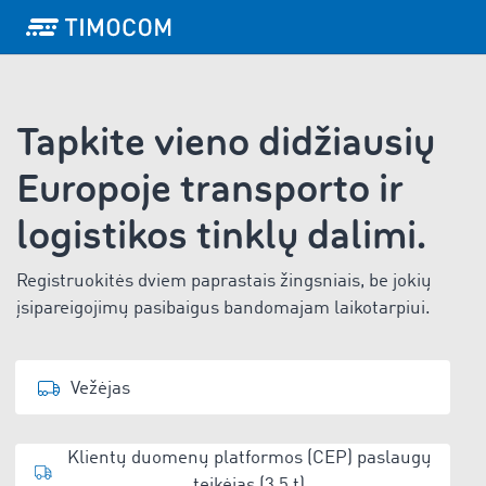
Tapkite vieno didžiausių
Europoje transporto ir
logistikos tinklų dalimi.
Registruokitės dviem paprastais žingsniais, be jokių
įsipareigojimų pasibaigus bandomajam laikotarpiui.
Vežėjas
Klientų duomenų platformos (CEP) paslaugų
teikėjas (3,5 t)