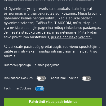
Atliekų išvežimas
Kontaktai
+48 71 737 26 20
sales.lt@timocom.com
Teisinis pranešimas
bendrąsias sąlygas
Duomenų apsauga