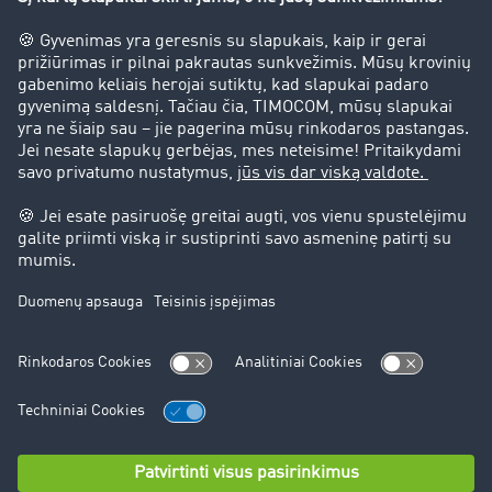
Atliekų išvežimas
Kontaktai
+48 71 737 26 20
sales.lt@timocom.com
Teisinis pranešimas
bendrąsias sąlygas
Duomenų apsauga