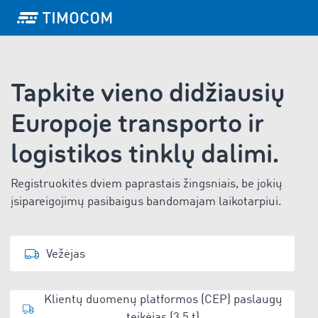
Tapkite vieno didžiausių
Europoje transporto ir
logistikos tinklų dalimi.
Registruokitės dviem paprastais žingsniais, be jokių
įsipareigojimų pasibaigus bandomajam laikotarpiui.
Vežėjas
Klientų duomenų platformos (CEP) paslaugų
teikėjas (3,5 t)