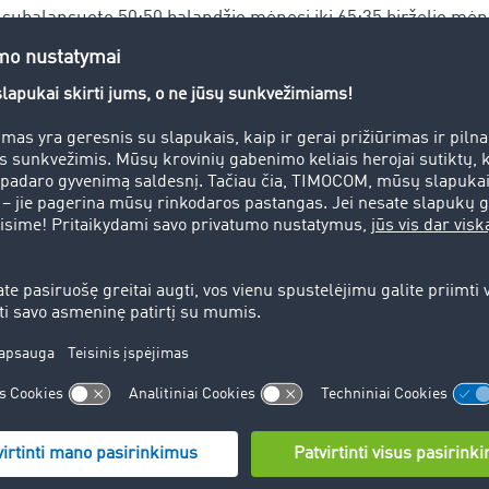
 subalansuoto 50:50 balandžio mėnesį iki 65:35 birželio mėn