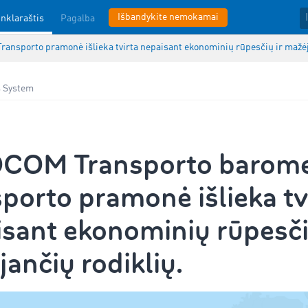
Išbandykite nemokamai
inklaraštis
Pagalba
nsporto pramonė išlieka tvirta nepaisant ekonominių rūpesčių ir mažėj
s System
COM Transporto barome
porto pramonė išlieka tv
sant ekonominių rūpesči
ančių rodiklių.