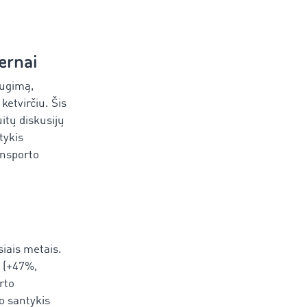
pernai
augimą,
ketvirčiu. Šis
itų diskusijų
tykis
ansporto
siais metais.
s (+47%,
rto
o santykis