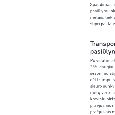
Spaudimas ri
pasiūlymų ska
metais, tiek 
stipri paklau
Transpor
pasiūlym
Po vidutinio 
25% daugiau 
sezoniniu sti
dėl trumpų sa
siauro sunkv
metų vertė an
krovinių bir
praėjusiais m
praėjusiais m