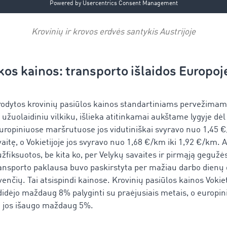
Krovinių ir krovos erdvės santykis
Austrijoje
kos kainos: transporto išlaidos Europoje
rodytos krovinių pasiūlos kainos standartiniams pervežimams
 užuolaidiniu vilkiku, išlieka atitinkamai aukštame lygyje dė
uropiniuose maršrutuose jos vidutiniškai svyravo nuo 1,45 €
itę, o Vokietijoje jos svyravo nuo 1,68 €/km iki 1,92 €/km. 
žfiksuotos, be kita ko, per Velykų savaites ir pirmąją gegužės
ransporto paklausa buvo paskirstyta per mažiau darbo dienų 
venčių. Tai atsispindi kainose. Krovinių pasiūlos kainos Vokiet
adidėjo maždaug 8% palyginti su praėjusiais metais, o europi
 jos išaugo maždaug 5%.