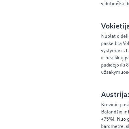
vidutiniškai 
Vokietij
Nuolat didel
paskelbtą Vok
vystymasis t
ir neaiškių p
padidėjo iki 
užsakymuose,
Austrija
Krovinių pasi
Balandžio ir
+75%). Nuo 
barometre, s