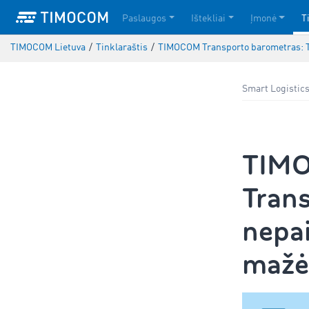
Paslaugos
Ištekliai
Įmonė
T
TIMOCOM Lietuva
/
Tinklaraštis
/
TIMOCOM Transporto barometras: Tra
Smart Logistic
TIMO
Trans
nepai
mažėj