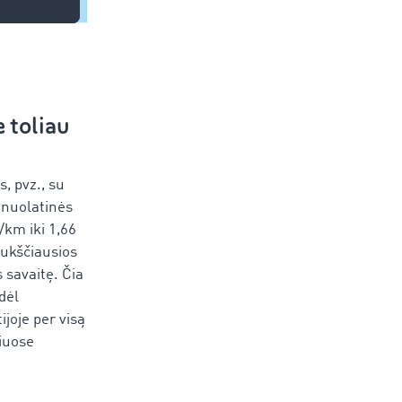
 toliau
, pvz., su
l nuolatinės
/km iki 1,66
Aukščiausios
 savaitę. Čia
dėl
ijoje per visą
niuose