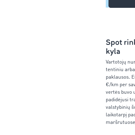
Spot rin
kyla
Vartotojų nu
tentiniu arba
paklausos. E
€/km per sava
vertės buvo u
padidėjusi t
valstybinių š
laikotarpį p
maršrutuose