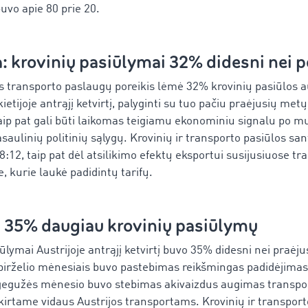
buvo apie 80 prie 20.
a: krovinių pasiūlymai 32% didesni nei 
is transporto paslaugų poreikis lėmė 32% krovinių pasiūlos 
ietijoje antrąjį ketvirtį, palyginti su tuo pačiu praėjusių metų 
aip pat gali būti laikomas teigiamu ekonominiu signalu po mu
asaulinių politinių sąlygų. Krovinių ir transporto pasiūlos san
88:12, taip pat dėl atsilikimo efektų eksportui susijusiuose tr
 kurie laukė padidintų tarifų.
: 35% daugiau krovinių pasiūlymų
ūlymai Austrijoje antrąjį ketvirtį buvo 35% didesni nei praėju
 birželio mėnesiais buvo pastebimas reikšmingas padidėjima
gegužės mėnesio buvo stebimas akivaizdus augimas transpo
kirtame vidaus Austrijos transportams. Krovinių ir transport