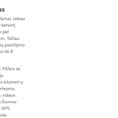
as
ūlymai, labiau
 ketvirtį
p pat
/km. Tačiau
nių pasiūlymo
o tik 8
1.93/km iki
ja
is kilometrų
rtėjimo,
, vidaus
na Gunnar
o GPS
eras