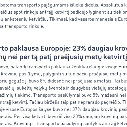
botoms transporto pajėgumams išlieka didelis. Absoliutus k
ičius spot rinkoje antrąjį ketvirtį padidėjo lyginant su tiek p
su ankstesniu ketvirčiu. Tikimasi, kad vasaros mėnesiais Euro
sa transporto rinkoje.
to paklausa Europoje: 23% daugiau kro
ų nei per tą patį praėjusių metų ketvirt
kovo, balandį transporto paklausa ženkliai išaugo: visoje Eu
krovinių pasiūlymų, palyginti su tuo pačiu praėjusių metų m
priu gegužę ji buvo 8% didesnė nei praėjusiais metais. Tai buv
vaičių, sukeltų Velykų šventės ir daugybės viešųjų atostogų, ta
ežimių tiekimo. Transporto pasiūlymai buvo 5% mažesni nei 
trąjį ketvirtį. Tačiau birželis taip pat neprarado pagreičio
žoje visose Europos šalyse buvo net 37% daugiau krovinių pas
etais. Per visą ketvirtį buvo iš viso 23% daugiau krovinių pa
etais. Krovinių ir transporto pasiūlymų santykis antrąjį ketvi