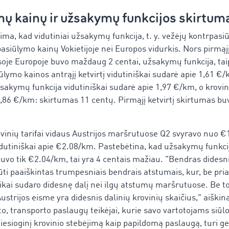
ų kainų ir užsakymų funkcijos skirtum
ima, kad vidutiniai užsakymų funkcija, t. y. vežėjų kontrpasi
pasiūlymo kainų Vokietijoje nei Europos vidurkis. Nors pirmąjį
soje Europoje buvo maždaug 2 centai, užsakymų funkcija, tai
ūlymo kainos antrąjį ketvirtį vidutiniškai sudarė apie 1,61 €
žsakymų funkcija vidutiniškai sudarė apie 1,97 €/km, o krovi
,86 €/km: skirtumas 11 centų. Pirmąjį ketvirtį skirtumas buv
vinių tarifai vidaus Austrijos maršrutuose Q2 svyravo nuo €
dutiniškai apie €2.08/km. Pastebėtina, kad užsakymų funkci
buvo tik €2.04/km, tai yra 4 centais mažiau. "Bendras didesn
ūti paaiškintas trumpesniais bendrais atstumais, kur, be pria
ikai sudaro didesnę dalį nei ilgų atstumų maršrutuose. Be to
 Austrijos eisme yra didesnis dalinių krovinių skaičius," aiški
o, transporto paslaugų teikėjai, kurie savo vartotojams siūl
tiesioginį krovinio stebėjimą kaip papildomą paslaugą, turi g