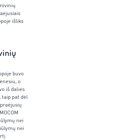
rovinių
raėjusiais
poje išliks
vinių
į
ropoje buvo
ėnesiu, o
o iš dalies
ip pat dėl ​​
praėjusių
: TIMOCOM
iūlymų nei
siūlymų nei
rtį