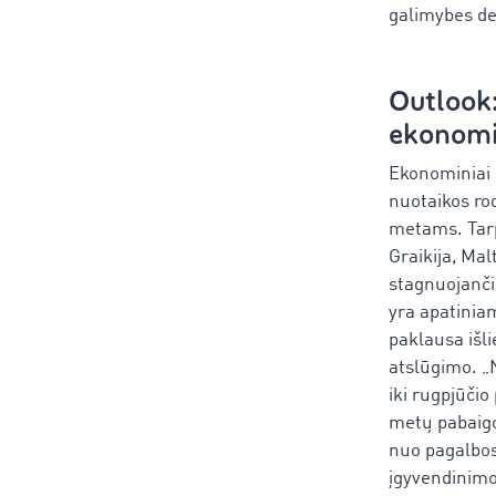
galimybes de
Outlook:
ekonomi
Ekonominiai 
nuotaikos rod
metams. Tarp 
Graikija, Mal
stagnuojančio
yra apatiniam
paklausa išl
atslūgimo. „
iki rugpjūčio
metų pabaigo
nuo pagalbos 
įgyvendinimo 