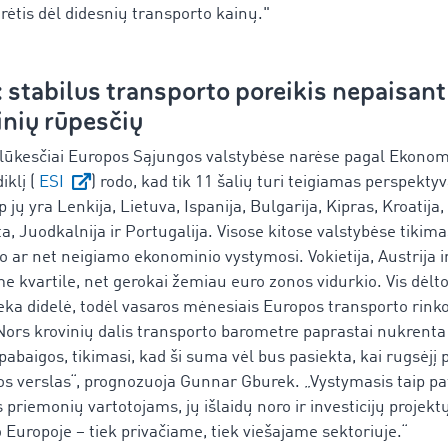
rėtis dėl didesnių transporto kainų."
 stabilus transporto poreikis nepaisant
nių rūpesčių
lūkesčiai Europos Sąjungos valstybėse narėse pagal Ekono
iklį (
ESI
) rodo, kad tik 11 šalių turi teigiamas perspekty
jų yra Lenkija, Lietuva, Ispanija, Bulgarija, Kipras, Kroatija,
ta, Juodkalnija ir Portugalija. Visose kitose valstybėse tikima
 ar net neigiamo ekonominio vystymosi. Vokietija, Austrija i
e kvartile, net gerokai žemiau euro zonos vidurkio. Vis dėlt
ieka didelė, todėl vasaros mėnesiais Europos transporto rinko
Nors krovinių dalis transporto barometre paprastai nukrent
 pabaigos, tikimasi, kad ši suma vėl bus pasiekta, kai rugsėjį 
s verslas“, prognozuoja Gunnar Gburek. „Vystymasis taip pa
priemonių vartotojams, jų išlaidų noro ir investicijų projekt
Europoje – tiek privačiame, tiek viešajame sektoriuje.“