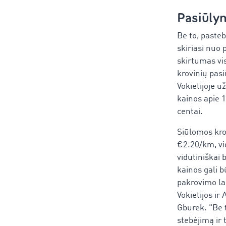
Pasiūlym
Be to, pasteb
skiriasi nuo 
skirtumas vi
krovinių pasi
Vokietijoje u
kainos apie 1
centai.
Siūlomos kro
€2.20/km, vi
vidutiniškai 
kainos gali b
pakrovimo la
Vokietijos ir
Gburek. "Be t
stebėjimą ir 