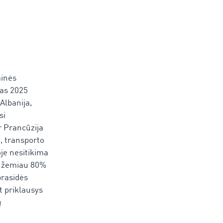
minės
vas 2025
 Albanija,
si
r Prancūzija
o, transporto
je nesitikima
a žemiau 80%
prasidės
t priklausys
ų