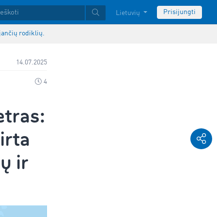
Prisijungti
Lietuvių
ančių rodiklių.
14.07.2025
4
tras:
irta
ų ir