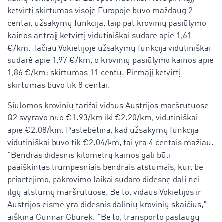
ketvirtį skirtumas visoje Europoje buvo maždaug 2
centai, užsakymų funkcija, taip pat
krovinių pasiūlymo
kainos antrąjį ketvirtį vidutiniškai sudarė apie 1,61
€/km. Tačiau Vokietijoje užsakymų funkcija vidutiniškai
sudarė apie 1,97 €/km, o krovinių pasiūlymo kainos apie
1,86 €/km: skirtumas 11 centų. Pirmąjį ketvirtį
skirtumas buvo tik 8 centai.
Siūlomos krovinių tarifai vidaus Austrijos maršrutuose
Q2 svyravo nuo €1.93/km iki €2.20/km, vidutiniškai
apie €2.08/km. Pastebėtina, kad užsakymų funkcija
vidutiniškai buvo tik €2.04/km, tai yra 4 centais mažiau.
"Bendras didesnis kilometrų kainos gali būti
paaiškintas trumpesniais bendrais atstumais, kur, be
priartėjimo, pakrovimo laikai sudaro didesnę dalį nei
ilgų atstumų maršrutuose. Be to, vidaus Vokietijos ir
Austrijos eisme yra didesnis dalinių krovinių skaičius,"
aiškina Gunnar Gburek. "Be to, transporto paslaugų