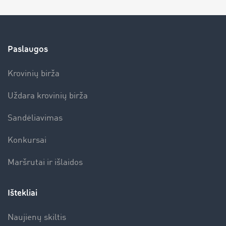
Paslaugos
Krovinių birža
Uždara krovinių birža
Sandėliavimas
Konkursai
Maršrutai ir išlaidos
Ištekliai
Naujienų skiltis