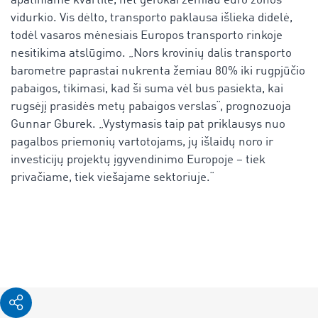
apatiniame kvartile, net gerokai žemiau euro zonos
vidurkio. Vis dėlto, transporto paklausa išlieka didelė,
todėl vasaros mėnesiais Europos transporto rinkoje
nesitikima atslūgimo. „Nors krovinių dalis transporto
barometre paprastai nukrenta žemiau 80% iki rugpjūčio
pabaigos, tikimasi, kad ši suma vėl bus pasiekta, kai
rugsėjį prasidės metų pabaigos verslas“, prognozuoja
Gunnar Gburek. „Vystymasis taip pat priklausys nuo
pagalbos priemonių vartotojams, jų išlaidų noro ir
investicijų projektų įgyvendinimo Europoje – tiek
privačiame, tiek viešajame sektoriuje.“