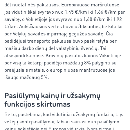
dėl nuolatinės paklausos. Europiniuose maršrutuose
jos vidutiniškai svyravo nuo 1,45 €/km iki 1,66 €/km per
savaitę, o Vokietijoje jos svyravo nuo 1,68 €/km iki 1,92
€/km. Aukščiausios vertės buvo užfiksuotos, be kita ko,
per Velykų savaites ir pirmąją gegužės savaitę. Čia
padidėjusi transporto paklausa buvo paskirstyta per
mažiau darbo dienų dėl valstybinių švenčių. Tai
atsispindi kainose. Krovinių pasiūlos kainos Vokietijoje
per visą laikotarpį padidėjo maždaug 8% palyginti su
praėjusiais metais, o europiniuose maršrutuose jos
išaugo maždaug 5%.
Pasiūlymų kainų ir užsakymų
funkcijos skirtumas
Be to, pastebima, kad vidutiniai užsakymų funkcija, t. y.
vežėjų kontrpasiūlymai, labiau skiriasi nuo pasiūlymo
kainų Vokietijoje nei Europos vidurkis. Nors pirmąjį