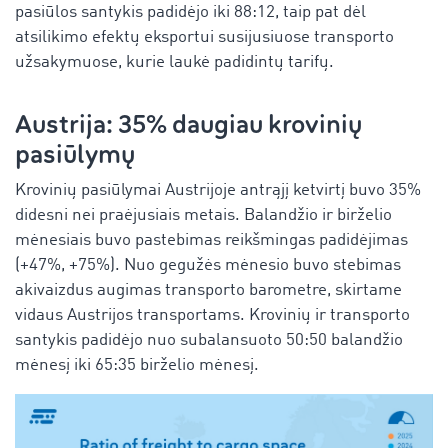
pasiūlos santykis padidėjo iki 88:12, taip pat dėl
atsilikimo efektų eksportui susijusiuose transporto
užsakymuose, kurie laukė padidintų tarifų.
Austrija: 35% daugiau krovinių
pasiūlymų
Krovinių pasiūlymai Austrijoje antrąjį ketvirtį buvo 35%
didesni nei praėjusiais metais. Balandžio ir birželio
mėnesiais buvo pastebimas reikšmingas padidėjimas
(+47%, +75%). Nuo gegužės mėnesio buvo stebimas
akivaizdus augimas transporto barometre, skirtame
vidaus Austrijos transportams. Krovinių ir transporto
santykis padidėjo nuo subalansuoto 50:50 balandžio
mėnesį iki 65:35 birželio mėnesį.