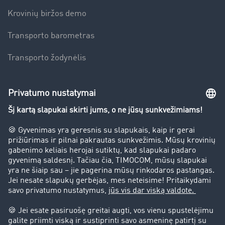
Krovinių biržos demo
Transporto barometras
Transporto žodynėlis
Įmonė
Sėkmės istorijos
Klientai įdarbina klientus
Teisinė informacija
Teisinis pranešimas
bendrąsias sąlygas
Duomenų apsauga