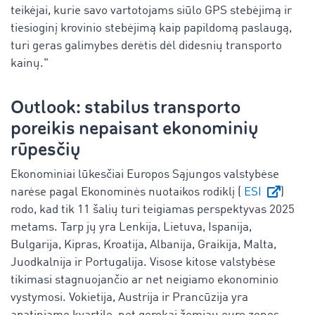
teikėjai, kurie savo vartotojams siūlo GPS stebėjimą ir
tiesioginį krovinio stebėjimą kaip papildomą paslaugą,
turi geras galimybes derėtis dėl didesnių transporto
kainų."
Outlook: stabilus transporto
poreikis nepaisant ekonominių
rūpesčių
Ekonominiai lūkesčiai Europos Sąjungos valstybėse
narėse pagal Ekonominės nuotaikos rodiklį (
ESI
)
rodo, kad tik 11 šalių turi teigiamas perspektyvas 2025
metams. Tarp jų yra Lenkija, Lietuva, Ispanija,
Bulgarija, Kipras, Kroatija, Albanija, Graikija, Malta,
Juodkalnija ir Portugalija. Visose kitose valstybėse
tikimasi stagnuojančio ar net neigiamo ekonominio
vystymosi. Vokietija, Austrija ir Prancūzija yra