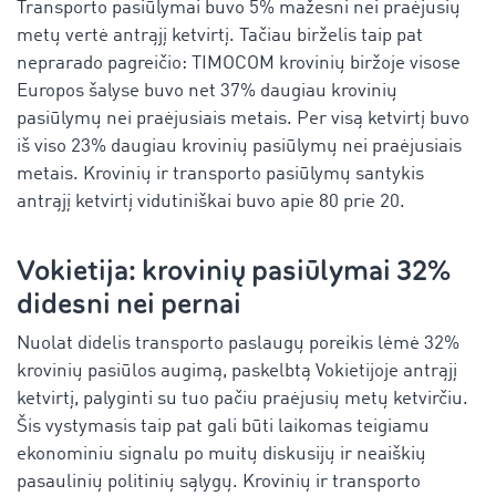
Transporto pasiūlymai buvo 5% mažesni nei praėjusių
metų vertė antrąjį ketvirtį. Tačiau birželis taip pat
neprarado pagreičio: TIMOCOM krovinių biržoje visose
Europos šalyse buvo net 37% daugiau krovinių
pasiūlymų nei praėjusiais metais. Per visą ketvirtį buvo
iš viso 23% daugiau krovinių pasiūlymų nei praėjusiais
metais. Krovinių ir transporto pasiūlymų santykis
antrąjį ketvirtį vidutiniškai buvo apie 80 prie 20.
Vokietija: krovinių pasiūlymai 32%
didesni nei pernai
Nuolat didelis transporto paslaugų poreikis lėmė 32%
krovinių pasiūlos augimą, paskelbtą Vokietijoje antrąjį
ketvirtį, palyginti su tuo pačiu praėjusių metų ketvirčiu.
Šis vystymasis taip pat gali būti laikomas teigiamu
ekonominiu signalu po muitų diskusijų ir neaiškių
pasaulinių politinių sąlygų. Krovinių ir transporto