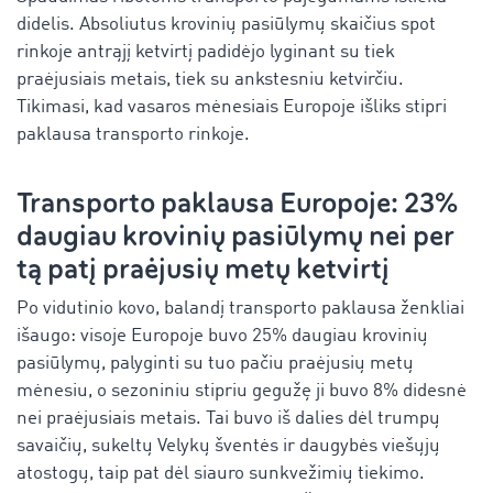
didelis. Absoliutus krovinių pasiūlymų skaičius spot
rinkoje antrąjį ketvirtį padidėjo lyginant su tiek
praėjusiais metais, tiek su ankstesniu ketvirčiu.
Tikimasi, kad vasaros mėnesiais Europoje išliks stipri
paklausa transporto rinkoje.
Transporto paklausa Europoje: 23%
daugiau krovinių pasiūlymų nei per
tą patį praėjusių metų ketvirtį
Po vidutinio kovo, balandį transporto paklausa ženkliai
išaugo: visoje Europoje buvo 25% daugiau krovinių
pasiūlymų, palyginti su tuo pačiu praėjusių metų
mėnesiu, o sezoniniu stipriu gegužę ji buvo 8% didesnė
nei praėjusiais metais. Tai buvo iš dalies dėl trumpų
savaičių, sukeltų Velykų šventės ir daugybės viešųjų
atostogų, taip pat dėl ​​siauro sunkvežimių tiekimo.