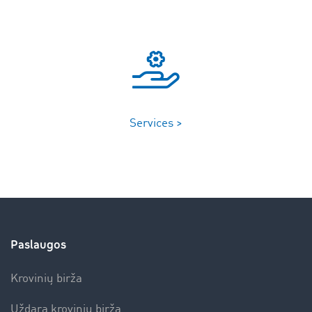
Services >
Paslaugos
Krovinių birža
Uždara krovinių birža