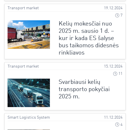
Transport market
19.12.2024
7
Kelių mokesčiai nuo
2025 m. sausio 1 d. –
kur ir kada ES šalyse
bus taikomos didesnės
rinkliavos
Transport market
15.12.2024
11
Svarbiausi kelių
transporto pokyčiai
2025 m.
Smart Logistics System
11.12.2024
4