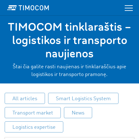
TIMOCOM tinklaraštis –
logistikos ir transporto
naujienos
Štai čia galite rasti naujienas ir tinklaraščius apie
logistikos ir transporto pramonę.
All articles
Smart Logistics System
Transport market
News
Logistics expertise