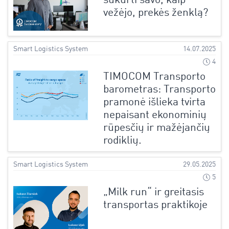
sukurti savo, kaip
vežėjo, prekės ženklą?
Smart Logistics System
14.07.2025
4
TIMOCOM Transporto
barometras: Transporto
pramonė išlieka tvirta
nepaisant ekonominių
rūpesčių ir mažėjančių
rodiklių.
Smart Logistics System
29.05.2025
5
„Milk run“ ir greitasis
transportas praktikoje