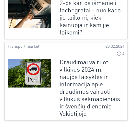
2-os kartos išmanieji
tachografai - nuo kada
jie taikomi, kiek
kainuoja ir kam jie
taikomi?
Transport market
20.02.2024
4
Draudimai vairuoti
vilkikus 2024 m. –
naujos taisyklės ir
informacija apie
draudimus vairuoti
vilkikus sekmadieniais
ir švenčių dienomis
Vokietijoje