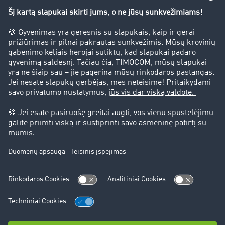
Sėkmės istorijos
Klientai įdarbina klientus
Teisinė informacija
Teisinis pranešimas
bendrąsias sąlygas
Duomenų apsauga
Slapukų nustatymai
Pagalba
Pagalba