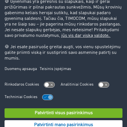
Klientai įdarbina klientus
Teisinė informacija
Teisinis pranešimas
bendrąsias sąlygas
Duomenų apsauga
Slapukų nustatymai
Pagalba
Pagalba