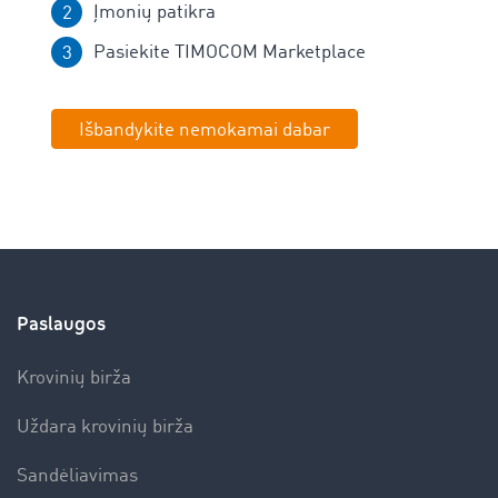
Įmonių patikra
Pasiekite TIMOCOM Marketplace
Išbandykite nemokamai dabar
Paslaugos
Krovinių birža
Uždara krovinių birža
Sandėliavimas