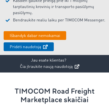
Kasdien gaukite prieigą prie iki 1 milijonų
tarptautinių krovinių ir transporto pasiūlymų
pasiūlymų.
Bendraukite realiu laiku per TIMOCOM Messenger.
Išbandyk dabar nemokamai
Pridėti naudotoją
Jau esate klientas?
Čia įtraukite naują naudotoją
TIMOCOM Road Freight
Marketplace skaičiai