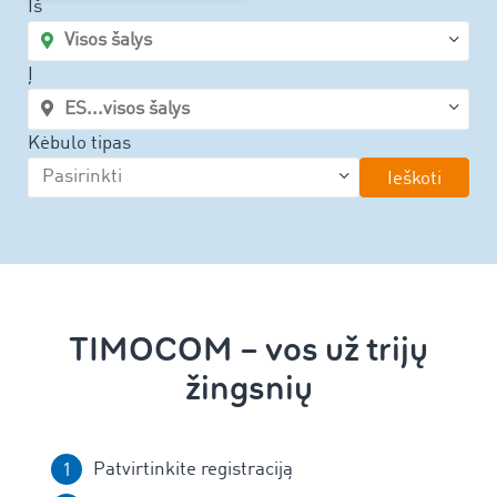
Iš
Į
Kėbulo tipas
Ieškoti
TIMOCOM – vos už trijų
žingsnių
Patvirtinkite registraciją