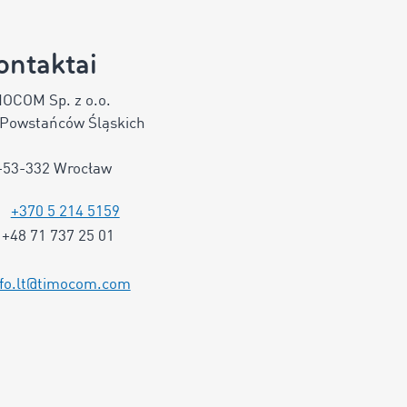
ontaktai
OCOM Sp. z o.o.
 Powstańców Śląskich
-53-332 Wrocław
+370 5 214 5159
+48 71 737 25 01
nfo.lt@timocom.com