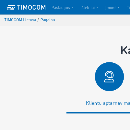
Paslaugos
Ištekliai
Įmonė
T
TIMOCOM Lietuva
/
Pagalba
K
Klientų aptarnavim