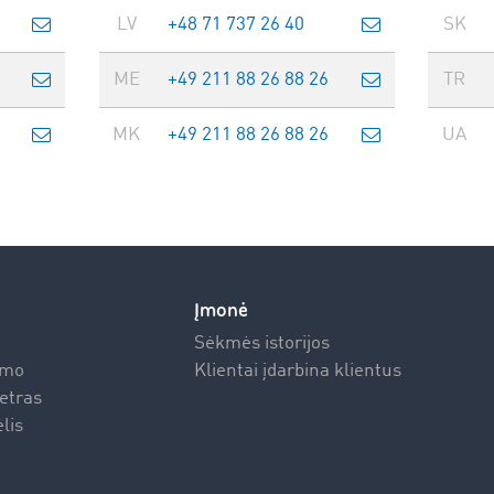
LV
+48 71 737 26 40
SK
ME
+49 211 88 26 88 26
TR
MK
+49 211 88 26 88 26
UA
Įmonė
Sėkmės istorijos
emo
Klientai įdarbina klientus
etras
lis