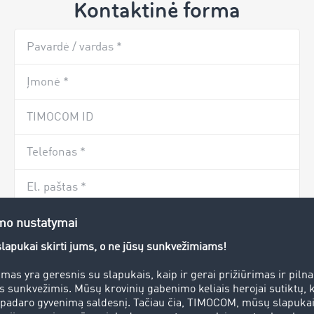
Kontaktinė forma
Pavardė / vardas *
Įmonė *
TIMOCOM ID
Telefonas *
El. paštas *
Gatvė ir namo numeris
Pašto indeksas *
Miestas