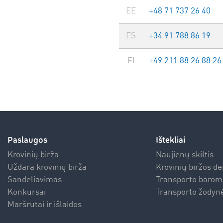
EE
+48 71 737 26 40
ES
+34 91 788 86 19
FI
+49 211 88 26 88 26
Paslaugos
Ištekliai
Krovinių birža
Naujienų skiltis
Uždara krovinių birža
Krovinių biržos d
Sandėliavimas
Transporto barom
Konkursai
Transporto žodynė
Maršrutai ir išlaidos