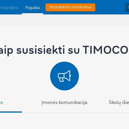
Išbandykite nemokamai
inklaraštis
Pagalba
aip susisiekti su TIMOC
as
Įmonės komunikacija
Skolų iši