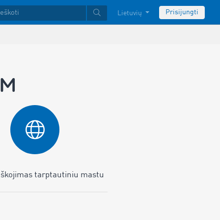
Prisijungti
Lietuvių
OM
eškojimas tarptautiniu mastu