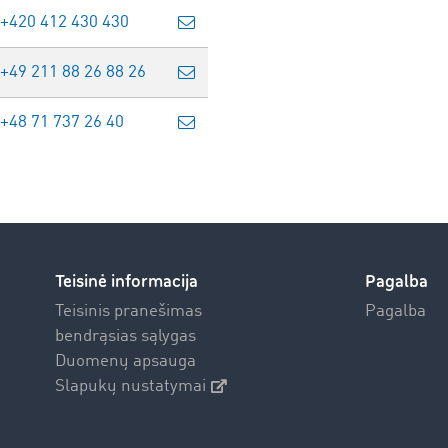
+420 412 430 430
+49 211 88 26 88 26
+48 71 737 26 40
Teisinė informacija
Pagalba
Teisinis pranešimas
Pagalba
bendrąsias sąlygas
Duomenų apsauga
Slapukų nustatymai