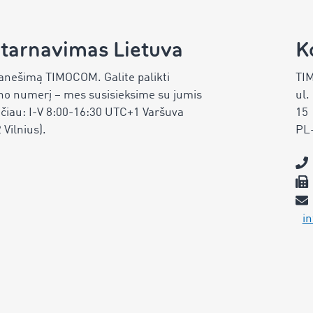
ptarnavimas Lietuva
K
pranešimą TIMOCOM. Galite palikti
TIM
o numerį – mes susisieksime su jumis
ul.
čiau: I-V 8:00-16:30 UTC+1 Varšuva
15
Vilnius).
PL
i