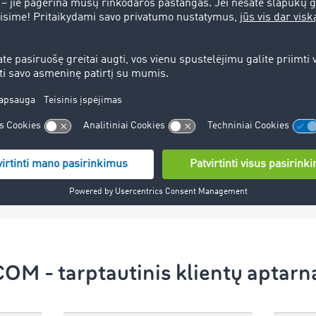
Pranešimas *
Siųsti formą
M - tarptautinis klientų aptar