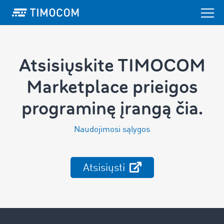
Atsisiųskite TIMOCOM
Marketplace prieigos
programinę įrangą čia.
Naudojimosi sąlygos
Atsisiųsti