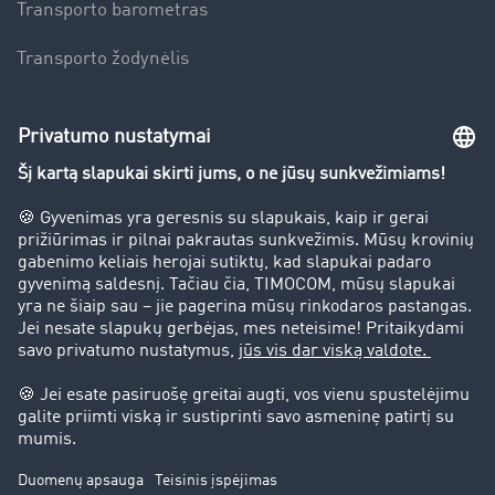
Transporto barometras
Transporto žodynėlis
Įmonė
Sėkmės istorijos
Klientai įdarbina klientus
Teisinė informacija
Teisinis pranešimas
bendrąsias sąlygas
Duomenų apsauga
Slapukų nustatymai