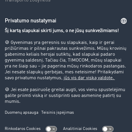
Transporto žodynėlis
Įmonė
Sėkmės istorijos
Klientai įdarbina klientus
Teisinė informacija
Teisinis pranešimas
bendrąsias sąlygas
Duomenų apsauga
Slapukų nustatymai
Pagalba