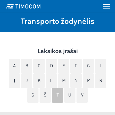
Transporto žodynėlis
Leksikos įrašai
A
B
C
D
E
F
G
I
Į
J
K
L
M
N
P
R
S
Š
T
U
V