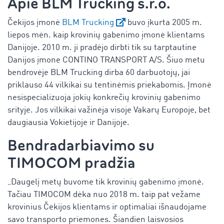
Apie BLM Trucking s.r.o.
Čekijos įmonė
BLM Trucking
buvo įkurta 2005 m.
liepos mėn. kaip krovinių gabenimo įmonė klientams
Danijoje. 2010 m. ji pradėjo dirbti tik su tarptautine
Danijos įmone CONTINO TRANSPORT A/S. Šiuo metu
bendrovėje BLM Trucking dirba 60 darbuotojų, jai
priklauso 44 vilkikai su tentinėmis priekabomis. Įmonė
nesispecializuoja jokių konkrečių krovinių gabenimo
srityje. Jos vilkikai važinėja visoje Vakarų Europoje, bet
daugiausia Vokietijoje ir Danijoje.
Bendradarbiavimo su
TIMOCOM pradžia
„Daugelį metų buvome tik krovinių gabenimo įmonė.
Tačiau TIMOCOM dėka nuo 2018 m. taip pat vežame
krovinius Čekijos klientams ir optimaliai išnaudojame
savo transporto priemones. Šiandien laisvosios