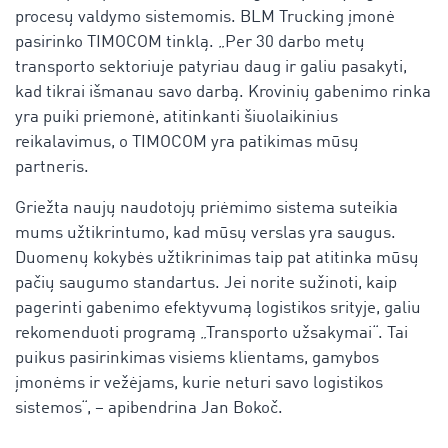
procesų valdymo sistemomis. BLM Trucking įmonė
pasirinko TIMOCOM tinklą. „Per 30 darbo metų
transporto sektoriuje patyriau daug ir galiu pasakyti,
kad tikrai išmanau savo darbą. Krovinių gabenimo rinka
yra puiki priemonė, atitinkanti šiuolaikinius
reikalavimus, o TIMOCOM yra patikimas mūsų
partneris.
Griežta naujų naudotojų priėmimo sistema suteikia
mums užtikrintumo, kad mūsų verslas yra saugus.
Duomenų kokybės užtikrinimas taip pat atitinka mūsų
pačių saugumo standartus. Jei norite sužinoti, kaip
pagerinti gabenimo efektyvumą logistikos srityje, galiu
rekomenduoti programą „Transporto užsakymai“. Tai
puikus pasirinkimas visiems klientams, gamybos
įmonėms ir vežėjams, kurie neturi savo logistikos
sistemos“, – apibendrina Jan Bokoč.