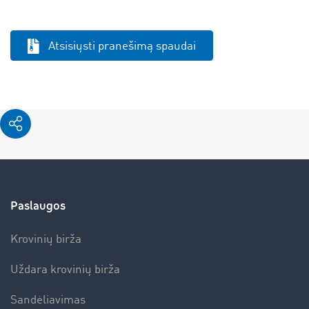
Atsisiųsti pranešimą spaudai
Paslaugos
Krovinių birža
Uždara krovinių birža
Sandėliavimas