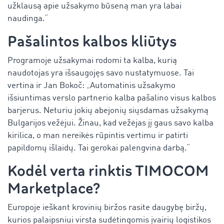
užklausą apie užsakymo būseną man yra labai
naudinga.“
Pašalintos kalbos kliūtys
Programoje užsakymai rodomi ta kalba, kurią
naudotojas yra išsaugojęs savo nustatymuose. Tai
vertina ir Jan Bokoč: „Automatinis užsakymo
išsiuntimas verslo partnerio kalba pašalino visus kalbos
barjerus. Neturiu jokių abejonių siųsdamas užsakymą
Bulgarijos vežėjui. Žinau, kad vežėjas jį gaus savo kalba
kirilica, o man nereikės rūpintis vertimu ir patirti
papildomų išlaidų. Tai gerokai palengvina darbą.“
Kodėl verta rinktis TIMOCOM
Marketplace?
Europoje ieškant krovinių biržos rasite daugybę biržų,
kurios palaipsniui virsta sudėtingomis įvairių logistikos