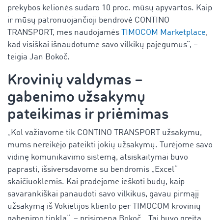
prekybos kelionės sudaro 10 proc. mūsų apyvartos. Kaip
ir mūsų patronuojančioji bendrovė CONTINO
TRANSPORT, mes naudojamės
TIMOCOM Marketplace
,
kad visiškai išnaudotume savo vilkikų pajėgumus“, –
teigia Jan Bokoč.
Krovinių valdymas –
gabenimo užsakymų
pateikimas ir priėmimas
„Kol važiavome tik CONTINO TRANSPORT užsakymu,
mums nereikėjo pateikti jokių užsakymų. Turėjome savo
vidinę komunikavimo sistemą, atsiskaitymai buvo
paprasti, išsiversdavome su bendromis „Excel“
skaičiuoklėmis. Kai pradėjome ieškoti būdų, kaip
savarankiškai panaudoti savo vilkikus, gavau pirmąjį
užsakymą iš Vokietijos kliento per TIMOCOM krovinių
gabenimo tinklą“, – prisimena Bokoč. „Tai buvo greita,