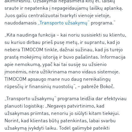
akimirksniu. Užsakymai nepasimeta kitų el. laiškų
sraute ir nepatenka į nepageidaujamų laiškų aplanką.
Juos galiu centralizuotai tvarkyti vienoje vietoje,
naudodamasis
„Transporto užsakymų“
programa.“
„Kita naudinga funkcija – kai noriu susisiekti su klientu,
su kuriuo dirbau prieš pusę metų, ir suprantu, kad jo
nebėra TIMOCOM tinkle, dažnai sužinau, kad jis turėjo
prastą mokėjimų istoriją ir buvo pašalintas. Informacija
apie nemokumą, ypač kai tai susiję su užsienio
įmonėmis, nėra užtikrinama mano vidaus sistemoje.
TIMOCOM apsaugo mane nuo daug nereikalingų
rūpesčių ir finansinių nuostolių“, – pabrėžė Bokoč.
„Transporto užsakymų“ programa leidžia dar efektyviau
planuoti logistiką: „Negavęs patvirtinimo, kad
užsakymas priimtas, nenoriu jo siūlyti kitam tiekėjui.
Norint, kad klientas būtų patenkintas, labai svarbu
užsakymą įvykdyti laiku. Todėl galimybė pateikti