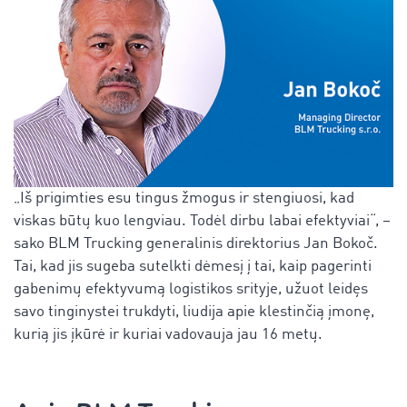
„Iš prigimties esu tingus žmogus ir stengiuosi, kad
viskas būtų kuo lengviau. Todėl dirbu labai efektyviai“, –
sako BLM Trucking generalinis direktorius Jan Bokoč.
Tai, kad jis sugeba sutelkti dėmesį į tai, kaip pagerinti
gabenimų efektyvumą logistikos srityje, užuot leidęs
savo tinginystei trukdyti, liudija apie klestinčią įmonę,
kurią jis įkūrė ir kuriai vadovauja jau 16 metų.