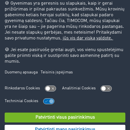
Klientai įdarbina klientus
Teisinė informacija
Teisinis pranešimas
bendrąsias sąlygas
Duomenų apsauga
Slapukų nustatymai
Pagalba
Pagalba