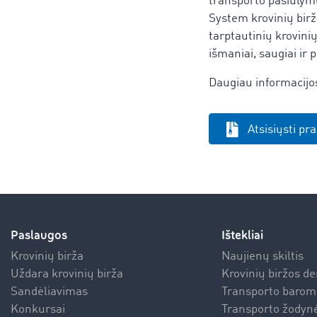
transporto pasiūlymų
System krovinių bir
tarptautinių krovin
išmaniai, saugiai ir p
Daugiau informacijo
Atsisiųsti p
Paslaugos
Ištekliai
Krovinių birža
Naujienų skiltis
Uždara krovinių birža
Krovinių biržos d
Sandėliavimas
Transporto barom
Konkursai
Transporto žodynė