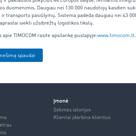
 ir paklausos pokyčius 44 Europos šalyse, remiantis integru
žos duomenimis. Daugiau nei 130 000 naudotojų kasdien suku
ių ir transporto pasiūlymų. Sistema padeda daugiau nei 43 
aprastai siekti užsibrėžtų logistikos tikslų.
s apie TIMOCOM rasite apsilankę puslapyje:
www.timocom.lt
.
ranešimą spaudai
Įmonė
Sėkmės istorijos
emo
Klientai įdarbina klientus
etras
lis