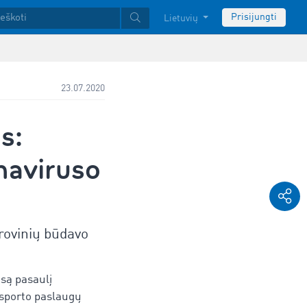
Prisijungti
Lietuvių
23.07.2020
s:
naviruso
rovinių būdavo
isą pasaulį
sporto paslaugų