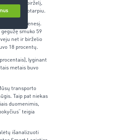
aukštumas birželį,
ių metų laikotarpiu.
rė birželio mėnesį.
 o gegužę smuko 59
eju net ir birželio
uvo 18 procentų.
procentais), lyginant
itais metais buvo
Mūsų transporto
ūgis. Taip pat niekas
iniais duomenimis,
okyčius“ teigia
ėtų išanalizuoti