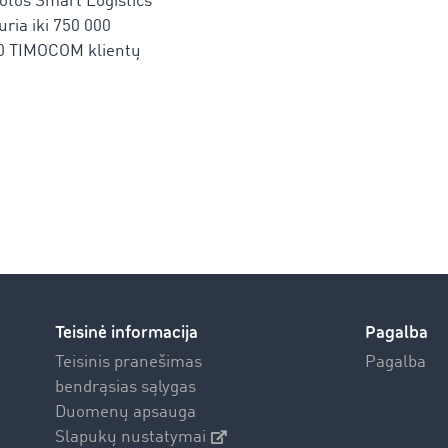
otos Smart Logistics
ria iki 750 000
000 TIMOCOM klientų
Teisinė informacija
Pagalba
Teisinis pranešimas
Pagalba
bendrąsias sąlygas
Duomenų apsauga
Slapukų nustatymai