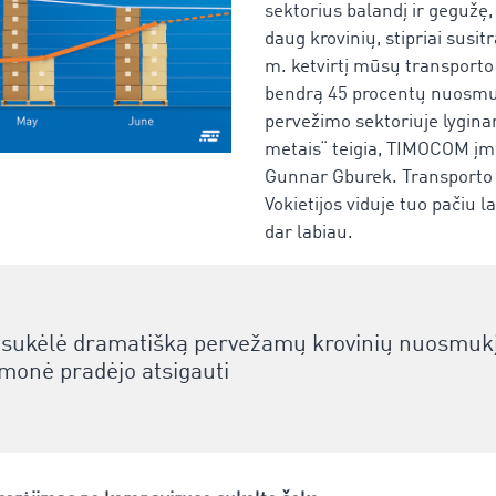
sektorius balandį ir gegužę,
daug krovinių, stipriai susit
m. ketvirtį mūsų transporto
bendrą 45 procentų nuosmuk
pervežimo sektoriuje lyginan
metais“ teigia, TIMOCOM įm
Gunnar Gburek. Transporto 
Vokietijos viduje tuo pačiu 
dar labiau.
sukėlė dramatišką pervežamų krovinių nuosmukį, 
monė pradėjo atsigauti