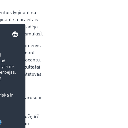
entais lyginant su
inant su praeitais
rezultatai pradėjo
 procentų nuosmukis).
lys, kurių duomenys
 gegužę. Lyginant
ekė tik 17 procentų.
į fiksuoti rezultatai
ia TIMOCOM atstovas.
ję su koronavirusu ir
entais, o gegužę 67
ežto karantino