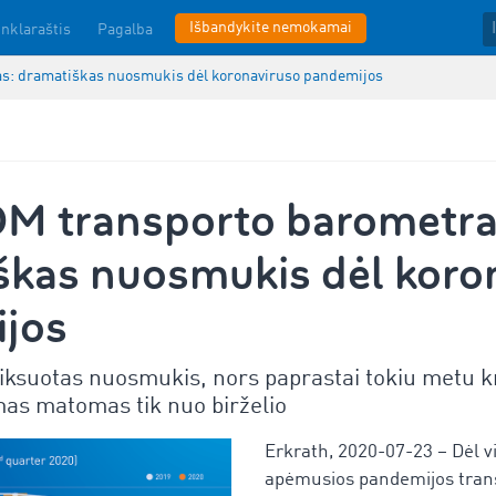
Išbandykite nemokamai
inklaraštis
Pagalba
s: dramatiškas nuosmukis dėl koronaviruso pandemijos
 transporto barometra
škas nuosmukis dėl koro
jos
fiksuotas nuosmukis, nors paprastai tokiu metu k
mas matomas tik nuo birželio
Erkrath, 2020-07-23 – Dėl v
apėmusios pandemijos tran