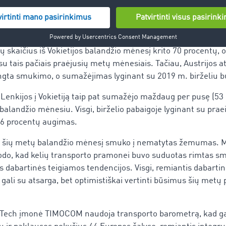
gegužės mėnesio viduryje. Paklausa pasiekė neproporcingas 
 16 procentų krovinių augimas lyginant su tuo pačiu praėjus
a yra ir su maršrutais į Austriją, kuri sienas su Vokietija atvė
 skaičius iš Vokietijos balandžio mėnesį krito 70 procentų,
su tais pačiais praėjusių metų mėnesiais. Tačiau, Austrijos atv
gta smukimo, o sumažėjimas lyginant su 2019 m. birželiu b
š Lenkijos į Vokietiją taip pat sumažėjo maždaug per pusę (53 
alandžio mėnesiu. Visgi, birželio pabaigoje lyginant su prae
96 procentų augimas.
as šių metų balandžio mėnesį smuko į nematytas žemumas. 
odo, kad kelių transporto pramonei buvo suduotas rimtas sm
sis dabartinės teigiamos tendencijos. Visgi, remiantis dabart
ali su atsarga, bet optimistiškai vertinti būsimus šių metų p
Tech įmonė TIMOCOM naudoja transporto barometrą, kad gal