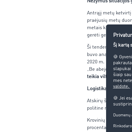
Nežymus situacijos 
Antrąjį metų ketvirt
praėjusių metų duom
metais krovinių perv
gerėti gegužę (53 pr
Ši tendencija matoma
buvo analizuoti tran
2020 m. birželio ir 
„Be abejo, turime lab
teikia vilties, kad l
Logistika per karant
Atskirų šalių analizė
politine reakcija į kri
Krovinių pasiūlymų i
procentais, lyginant