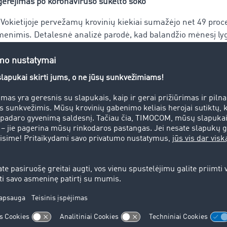
gerėjimas po koronaviruso sukelto šoko
į Vokietijoje pervežamų krovinių kiekiai sumažėjo net 49 proc
enimis. Detalesnė analizė parodė, kad balandžio mėnesį lyg
ežimai dėl COVID-19 sumažėjo net 67 procentais. Vokietijoje 
ocentų kritimas lyginant su praėjusias metais) ir birželį (23
 ir visoje likusioje Europoje. Birželio mėnesį 44 Europos ša
sporto barometre, turėjo 69 procentais daugiau krovinių nei
2019 birželio mėnesius, matoma, kad krovinių sumažėjimas si
ai atidžiai stebėti rinką pandemijos laikotarpiu. Tačiau
biržel
ogistikos pramonei sunkiausias krizės etapas jau praėjo
“ teig
iną
s parodo, kaip stipriai transporto barometro skaičiai yra susi
zę.
š Vokietijos į Prancūziją balandžio mėnesį sumažėjo 84 proc
 su atitinkamais praėjusių metų duomenimis. Prancūzija gri