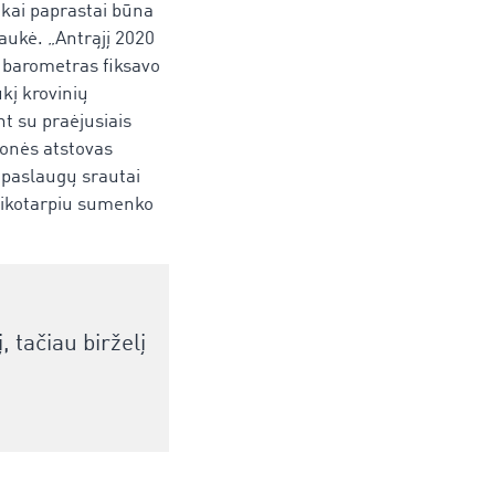
 kai paprastai būna
raukė. „Antrąjį 2020
 barometras fiksavo
į krovinių
t su praėjusiais
onės atstovas
paslaugų srautai
laikotarpiu sumenko
tačiau birželį