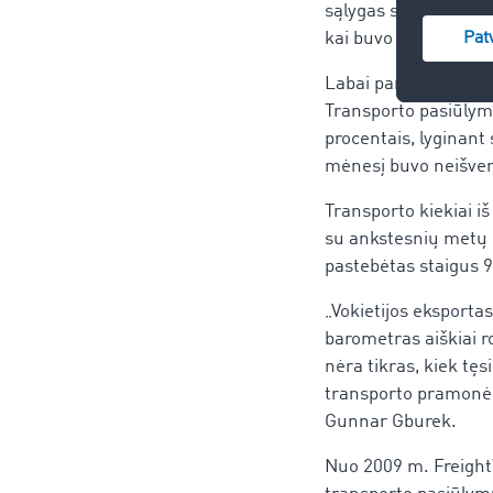
sąlygas sušvelnino 
kai buvo fiksuojamas
Labai panaši situacij
Transporto pasiūlymų
procentais, lyginant 
mėnesį buvo neišven
Transporto kiekiai i
su ankstesnių metų b
pastebėtas staigus 
„Vokietijos eksport
barometras aiškiai r
nėra tikras, kiek tę
transporto pramonė g
Gunnar Gburek.
Nuo 2009 m. Freight