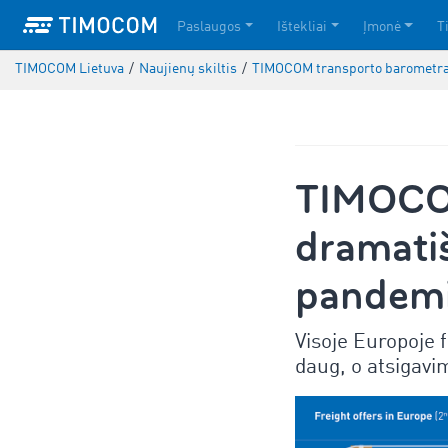
Paslaugos
Ištekliai
Įmonė
T
TIMOCOM Lietuva
/
Naujienų skiltis
/
TIMOCOM transporto barometra
TIMOCOM
dramati
pandemi
Visoje Europoje 
daug, o atsigavi