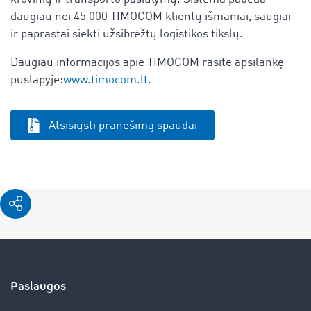
daugiau nei 45 000 TIMOCOM klientų išmaniai, saugiai
ir paprastai siekti užsibrėžtų logistikos tikslų.
Daugiau informacijos apie TIMOCOM rasite apsilankę
puslapyje:
www.timocom.lt
.
Atsisiųsti pranešimą spaudai
Paslaugos