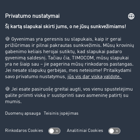
Įmonė
Sėkmės istorijos
Klientai įdarbina klientus
Teisinė informacija
Teisinis pranešimas
bendrąsias sąlygas
Duomenų apsauga
Slapukų nustatymai
Pagalba
Pagalba