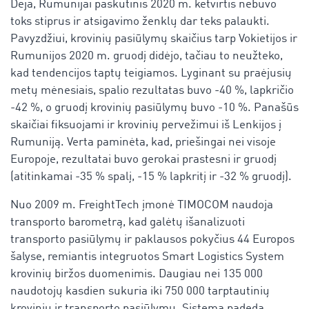
Deja, Rumunijai paskutinis 2020 m. ketvirtis nebuvo
toks stiprus ir atsigavimo ženklų dar teks palaukti.
Pavyzdžiui, krovinių pasiūlymų skaičius tarp Vokietijos ir
Rumunijos 2020 m. gruodį didėjo, tačiau to neužteko,
kad tendencijos taptų teigiamos. Lyginant su praėjusių
metų mėnesiais, spalio rezultatas buvo -40 %, lapkričio
-42 %, o gruodį krovinių pasiūlymų buvo -10 %. Panašūs
skaičiai fiksuojami ir krovinių pervežimui iš Lenkijos į
Rumuniją. Verta paminėta, kad, priešingai nei visoje
Europoje, rezultatai buvo gerokai prastesni ir gruodį
(atitinkamai -35 % spalį, -15 % lapkritį ir -32 % gruodį).
Nuo 2009 m. FreightTech įmonė TIMOCOM naudoja
transporto barometrą, kad galėtų išanalizuoti
transporto pasiūlymų ir paklausos pokyčius 44 Europos
šalyse, remiantis integruotos Smart Logistics System
krovinių biržos duomenimis. Daugiau nei 135 000
naudotojų kasdien sukuria iki 750 000 tarptautinių
krovinių ir transporto pasiūlymų. Sistema padeda