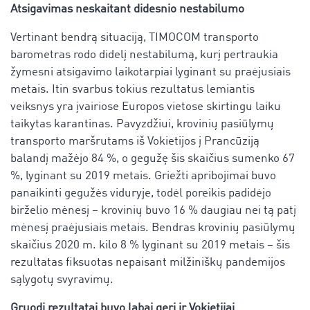
Atsigavimas neskaitant didesnio nestabilumo
Vertinant bendrą situaciją, TIMOCOM transporto
barometras rodo didelį nestabilumą, kurį pertraukia
žymesni atsigavimo laikotarpiai lyginant su praėjusiais
metais. Itin svarbus tokius rezultatus lemiantis
veiksnys yra įvairiose Europos vietose skirtingu laiku
taikytas karantinas. Pavyzdžiui, krovinių pasiūlymų
transporto maršrutams iš Vokietijos į Prancūziją
balandį mažėjo 84 %, o gegužę šis skaičius sumenko 67
%, lyginant su 2019 metais. Griežti apribojimai buvo
panaikinti gegužės viduryje, todėl poreikis padidėjo
birželio mėnesį – krovinių buvo 16 % daugiau nei tą patį
mėnesį praėjusiais metais. Bendras krovinių pasiūlymų
skaičius 2020 m. kilo 8 % lyginant su 2019 metais – šis
rezultatas fiksuotas nepaisant milžiniškų pandemijos
sąlygotų svyravimų.
Gruodį rezultatai buvo labai geri ir Vokietijai