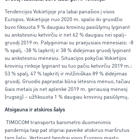
Tendencijos Vokietijoje yra labai panašios į visos
Europos. Vokietijoje nuo 2020 m. spalio iki gruodžio
buvo fiksuota 9 % daugiau krovinių pasiūlymų lyginant
su ankstesniu ketvirčiu ir net 62 % daugiau nei spalį–
gruodį 2019 m. Palyginimai su praėjusiais mėnesiais: -8
% spalį, -38 % lapkritį ir 38 % didėjimas gruodį lyginant
su ankstesniu mėnesiu. Situacijos pokyčiai Vokietijos
krovinių rinkoje lyginant su tuo pačiu ketvirčiu 2019 m.:
53 % spalį, 47 % lapkritį ir milžiniškas 89 % didėjimas
gruodį. Gruodis paprastai būna lėtesnis mėnuo, tačiau
šiais metais jis net aplenkė 2019 m. geriausią mėnesį
(rugsėjį) – užfiksuota 1 % daugiau krovinių pasiūlymų.
Atsigauna ir atskiros šalys
TIMOCOM transporto barometro duomenimis
pandemija taip pat stipriai paveikė atskirus maršrutus
tarp šalių. Vertinant bendrai visos Europos mastu,