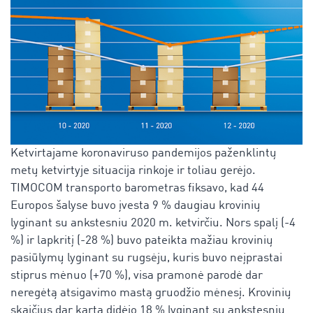
Ketvirtajame koronaviruso pandemijos paženklintų
metų ketvirtyje situacija rinkoje ir toliau gerėjo.
TIMOCOM transporto barometras fiksavo, kad 44
Europos šalyse buvo įvesta 9 % daugiau krovinių
lyginant su ankstesniu 2020 m. ketvirčiu. Nors spalį (-4
%) ir lapkritį (-28 %) buvo pateikta mažiau krovinių
pasiūlymų lyginant su rugsėju, kuris buvo neįprastai
stiprus mėnuo (+70 %), visa pramonė parodė dar
neregėtą atsigavimo mastą gruodžio mėnesį. Krovinių
skaičius dar kartą didėjo 18 % lyginant su ankstesniu