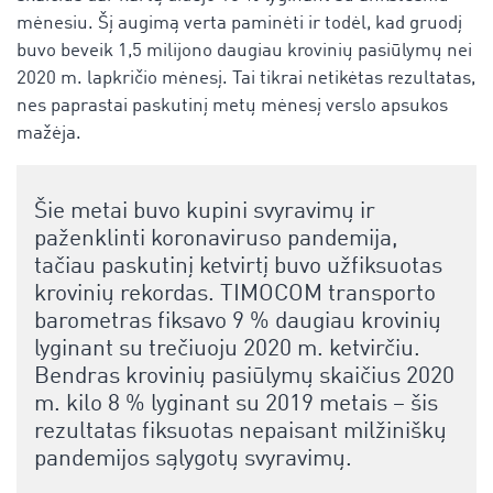
mėnesiu. Šį augimą verta paminėti ir todėl, kad gruodį
buvo beveik 1,5 milijono daugiau krovinių pasiūlymų nei
2020 m. lapkričio mėnesį. Tai tikrai netikėtas rezultatas,
nes paprastai paskutinį metų mėnesį verslo apsukos
mažėja.
Šie metai buvo kupini svyravimų ir
paženklinti koronaviruso pandemija,
tačiau paskutinį ketvirtį buvo užfiksuotas
krovinių rekordas. TIMOCOM transporto
barometras fiksavo 9 % daugiau krovinių
lyginant su trečiuoju 2020 m. ketvirčiu.
Bendras krovinių pasiūlymų skaičius 2020
m. kilo 8 % lyginant su 2019 metais – šis
rezultatas fiksuotas nepaisant milžiniškų
pandemijos sąlygotų svyravimų.