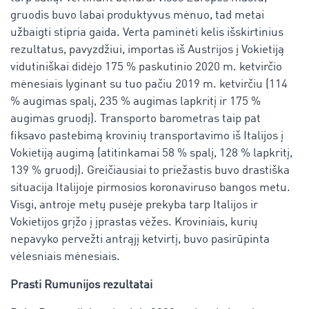
gruodis buvo labai produktyvus mėnuo, tad metai
užbaigti stipria gaida. Verta paminėti kelis išskirtinius
rezultatus, pavyzdžiui, importas iš Austrijos į Vokietiją
vidutiniškai didėjo 175 % paskutinio 2020 m. ketvirčio
mėnesiais lyginant su tuo pačiu 2019 m. ketvirčiu (114
% augimas spalį, 235 % augimas lapkritį ir 175 %
augimas gruodį). Transporto barometras taip pat
fiksavo pastebimą krovinių transportavimo iš Italijos į
Vokietiją augimą (atitinkamai 58 % spalį, 128 % lapkritį,
139 % gruodį). Greičiausiai to priežastis buvo drastiška
situacija Italijoje pirmosios koronaviruso bangos metu.
Visgi, antroje metų pusėje prekyba tarp Italijos ir
Vokietijos grįžo į įprastas vėžes. Kroviniais, kurių
nepavyko pervežti antrąjį ketvirtį, buvo pasirūpinta
vėlesniais mėnesiais.
Prasti Rumunijos rezultatai