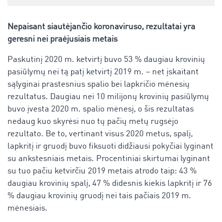
Nepaisant siautėjančio koronaviruso, rezultatai yra
geresni nei praėjusiais metais
Paskutinį 2020 m. ketvirtį buvo 53 % daugiau krovinių
pasiūlymų nei tą patį ketvirtį 2019 m. – net įskaitant
sąlyginai prastesnius spalio bei lapkričio mėnesių
rezultatus. Daugiau nei 10 milijonų krovinių pasiūlymų
buvo įvesta 2020 m. spalio mėnesį, o šis rezultatas
nedaug kuo skyrėsi nuo tų pačių metų rugsėjo
rezultato. Be to, vertinant visus 2020 metus, spalį,
lapkritį ir gruodį buvo fiksuoti didžiausi pokyčiai lyginant
su ankstesniais metais. Procentiniai skirtumai lyginant
su tuo pačiu ketvirčiu 2019 metais atrodo taip: 43 %
daugiau krovinių spalį, 47 % didesnis kiekis lapkritį ir 76
% daugiau krovinių gruodį nei tais pačiais 2019 m.
mėnesiais.