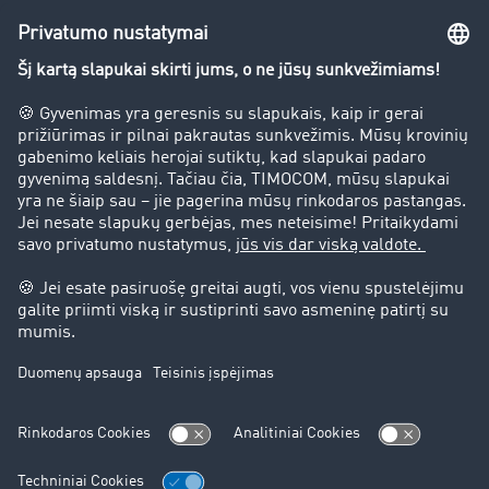
Įmonė
Sėkmės istorijos
Klientai įdarbina klientus
Teisinė informacija
Teisinis pranešimas
bendrąsias sąlygas
Duomenų apsauga
Slapukų nustatymai
Pagalba
Pagalba