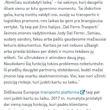
„Norėčiau sustabdyti laiką“ – tai sakinys, kurį daugelis
ištarė vienu ar kitu gyvenimo momentu. Tai išskirtinė
galia, kurią norėtų valdyti visi, susiję su transporto ir
logistikos pramone, nes laikas ko gero yra brangiausia
vertybė. Tą taip pat žino Italijos „Dal Ferro Trasporti“
šeimos įmonės vadybininkas Jody Dal Ferro: „Seniau,
sudarę sandorį, faksu arba paštu gaudavome mažiausiai
keturis dokumentus. Kartais jie net nebuvo užbaigti
arba priedai būdavo per dideli ir mums tekdavo jų
ieškoti. Tai užtrukdavo ir atimdavo daug jėgų.
Naudodami šią funkciją tokios problemos nebeturėsite.
Iš pradžių daugybė partnerių stebėdavosi, kodėl mažai
įmonei taip svarbu skaitmeninimas. Visi, kas nori užimti
poziciją rinkoje, turi judėti kartu su laiku.“
Didžiausia Europoje
transporto platforma
taip pat
nori judėti kartu su laiku. 2017 m. numatyta pristatyti
dar vieną naują funkciją, kuri padės klientams