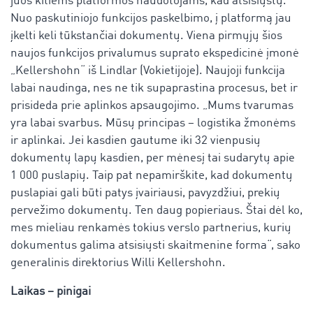
juos kitiems platformos naudotojams, kad atsisiųstų.
Nuo paskutiniojo funkcijos paskelbimo, į platformą jau
įkelti keli tūkstančiai dokumentų. Viena pirmųjų šios
naujos funkcijos privalumus suprato ekspedicinė įmonė
„Kellershohn“ iš Lindlar (Vokietijoje). Naujoji funkcija
labai naudinga, nes ne tik supaprastina procesus, bet ir
prisideda prie aplinkos apsaugojimo. „Mums tvarumas
yra labai svarbus. Mūsų principas – logistika žmonėms
ir aplinkai. Jei kasdien gautume iki 32 vienpusių
dokumentų lapų kasdien, per mėnesį tai sudarytų apie
1 000 puslapių. Taip pat nepamirškite, kad dokumentų
puslapiai gali būti patys įvairiausi, pavyzdžiui, prekių
pervežimo dokumentų. Ten daug popieriaus. Štai dėl ko,
mes mieliau renkamės tokius verslo partnerius, kurių
dokumentus galima atsisiųsti skaitmenine forma“, sako
generalinis direktorius Willi Kellershohn.
Laikas – pinigai