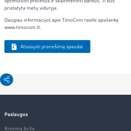
optimizuoti procesus ir skaitmeninti darbus. Ji bus
pristatyta metų viduryje.
Daugiau informacijos apie TimoCom rasite apsilankę
www.timocom.lt.
Atsisiųsti pranešimą spaudai
Paslaugos
Krovinių birža