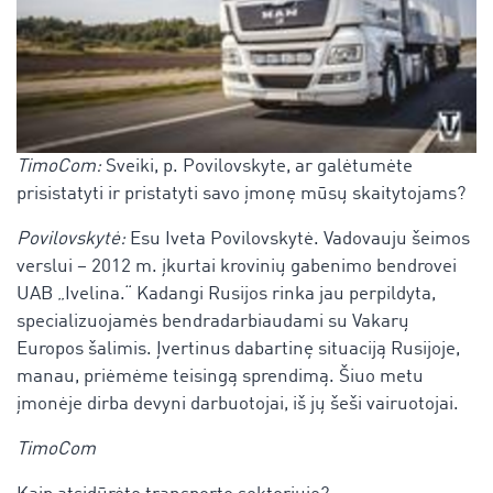
TimoCom:
Sveiki, p. Povilovskyte, ar galėtumėte
prisistatyti ir pristatyti savo įmonę mūsų skaitytojams?
Povilovskytė:
Esu Iveta Povilovskytė. Vadovauju šeimos
verslui – 2012 m. įkurtai krovinių gabenimo bendrovei
UAB „Ivelina.“ Kadangi Rusijos rinka jau perpildyta,
specializuojamės bendradarbiaudami su Vakarų
Europos šalimis. Įvertinus dabartinę situaciją Rusijoje,
manau, priėmėme teisingą sprendimą. Šiuo metu
įmonėje dirba devyni darbuotojai, iš jų šeši vairuotojai.
TimoCom