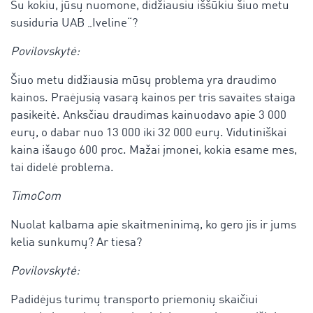
Su kokiu, jūsų nuomone, didžiausiu iššūkiu šiuo metu
susiduria UAB „Iveline“?
Povilovskytė:
Šiuo metu didžiausia mūsų problema yra draudimo
kainos. Praėjusią vasarą kainos per tris savaites staiga
pasikeitė. Anksčiau draudimas kainuodavo apie 3 000
eurų, o dabar nuo 13 000 iki 32 000 eurų. Vidutiniškai
kaina išaugo 600 proc. Mažai įmonei, kokia esame mes,
tai didelė problema.
TimoCom
Nuolat kalbama apie skaitmeninimą, ko gero jis ir jums
kelia sunkumų? Ar tiesa?
Povilovskytė:
Padidėjus turimų transporto priemonių skaičiui