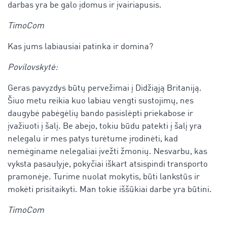
darbas yra be galo įdomus ir įvairiapusis.
TimoCom
Kas jums labiausiai patinka ir domina?
Povilovskytė:
Geras pavyzdys būtų pervežimai į Didžiąją Britaniją.
Šiuo metu reikia kuo labiau vengti sustojimų, nes
daugybė pabėgėlių bando pasislėpti priekabose ir
įvažiuoti į šalį. Be abejo, tokiu būdu patekti į šalį yra
nelegalu ir mes patys turėtume įrodinėti, kad
nemėginame nelegaliai įvežti žmonių. Nesvarbu, kas
vyksta pasaulyje, pokyčiai iškart atsispindi transporto
pramonėje. Turime nuolat mokytis, būti lankstūs ir
mokėti prisitaikyti. Man tokie iššūkiai darbe yra būtini.
TimoCom