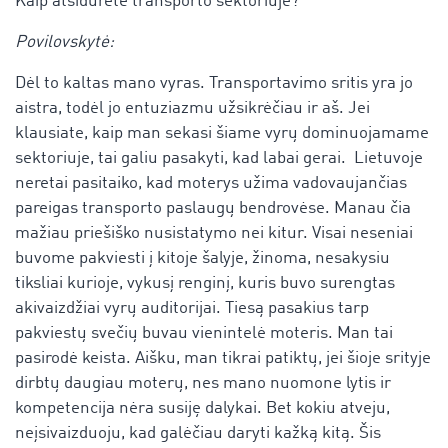
Kaip atsidūrėte transporto sektoriuje?
Povilovskytė:
Dėl to kaltas mano vyras. Transportavimo sritis yra jo
aistra, todėl jo entuziazmu užsikrėčiau ir aš. Jei
klausiate, kaip man sekasi šiame vyrų dominuojamame
sektoriuje, tai galiu pasakyti, kad labai gerai. Lietuvoje
neretai pasitaiko, kad moterys užima vadovaujančias
pareigas transporto paslaugų bendrovėse. Manau čia
mažiau priešiško nusistatymo nei kitur. Visai neseniai
buvome pakviesti į kitoje šalyje, žinoma, nesakysiu
tiksliai kurioje, vykusį renginį, kuris buvo surengtas
akivaizdžiai vyrų auditorijai. Tiesą pasakius tarp
pakviestų svečių buvau vienintelė moteris. Man tai
pasirodė keista. Aišku, man tikrai patiktų, jei šioje srityje
dirbtų daugiau moterų, nes mano nuomone lytis ir
kompetencija nėra susiję dalykai. Bet kokiu atveju,
neįsivaizduoju, kad galėčiau daryti kažką kitą. Šis