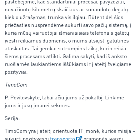
pastebėjome, kad standartiniai procesai, pavyzdžiui,
nuvažiuotų kilometrų skaičiaus ar sunaudotų degalų
kiekio užrašymas, trunka vis ilgiau. Būtent dėl šios
priežasties nusprendėme sukurti savo pačių sistemą, į
kurią mūsų vairuotojai išmaniaisiais telefonais galėtų
įvesti reikiamus duomenis, o mums atsiųsti galutines
ataskaitas. Tai gerokai sutrumpins laiką, kurio reikia
šiems procesams atlikti. Galima sakyti, kad iš anksto
ruošiamės laukiantiems iššūkiams ir į ateitį žvelgiame
pozityviai.
TimoCom
P. Povilovskyte, labai ačiū jums už pokalbį. Linkime
jums ir jūsų įmonei sėkmės.
Serija:
TimoCom yra į ateitį orientuota IT įmonė, kurios misija –
sukurti pozityvesnį
transporto
pramonės įvaizdį.