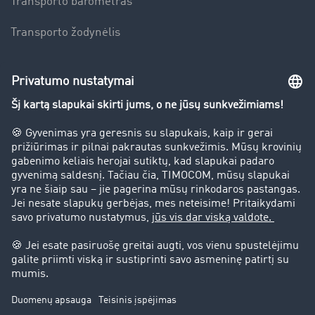
Transporto barometras
Transporto žodynėlis
Įmonė
Sėkmės istorijos
Klientai įdarbina klientus
Teisinė informacija
Teisinis pranešimas
bendrąsias sąlygas
Duomenų apsauga
Slapukų nustatymai