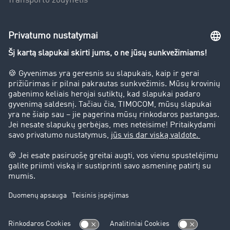
Transporto žodynėlis
Įmonė
Sėkmės istorijos
Klientai įdarbina klientus
Teisinė informacija
Teisinis pranešimas
bendrąsias sąlygas
Duomenų apsauga
Slapukų nustatymai
Pagalba