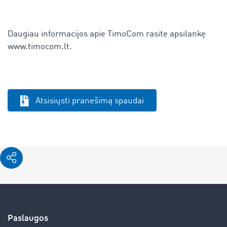
Daugiau informacijos apie TimoCom rasite apsilankę
www.timocom.lt.
Atsisiųsti pranešimą spaudai
Paslaugos