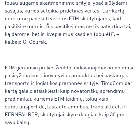
toliau augame skaitmeninimo srityje, ypač siūlydami
sąsajas, kurios suteikia pridėtinės vertės. Dar kartą
norėtume padėkoti visiems ETM skaitytojams, kad
pasitikite mumis. Šis pasitikėjimas ne tik patvirtina tai,
ką darome, bet ir įkvepia mus kasdien tobulėti“, –
kalbėjo G. Gburek.
ETM geriausio prekės ženklo apdovanojimas įrodo mūsų
pasiryžimą kurti inovatyvius produktus bei paslaugas
transporto ir logistikos pramonės srityje. TimoCom dar
kartą galėjo atsiskleisti kaip novatoriškų sprendimų
pradininkai, kuriems ETM leidinių, tokių kaip
eurotransport.de, lastauto amnibus, trans aktuell ir
FERNFAHRER, skaitytojai skyrė daugiau kaip 30 proc.
savo balsų.