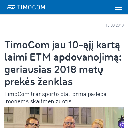
15.08.2018
TimoCom jau 10-ąjį kartą
laimi ETM apdovanojimą:
geriausias 2018 metų
prekės ženklas
TimoCom transporto platforma padeda
įmonėms skaitmenizuotis