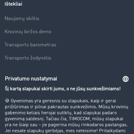
Ištekliai
Naujienų skiltis
Krovinių biržos demo
Transporto barometras
Transporto žodynėlis
Įmonė
Sėkmės istorijos
Klientai įdarbina klientus
Teisinė informacija
Teisinis pranešimas