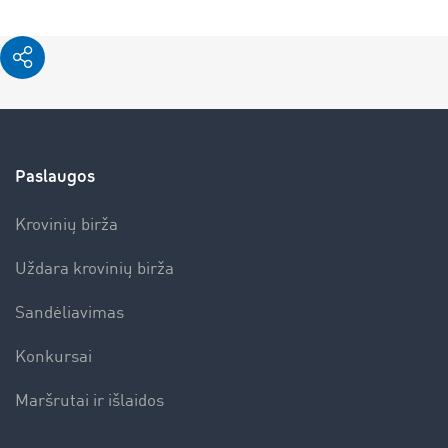
Paslaugos
Krovinių birža
Uždara krovinių birža
Sandėliavimas
Konkursai
Maršrutai ir išlaidos