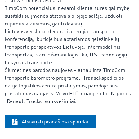
atstovas Denisas Pašala.
TimoCom potencialūs ir esami klientai turės galimybę
susitikti su įmonės atstovais 5-ojoje salėje, užduoti
rūpimus klausimus, gauti dovanų.
Lietuvos verslo konfederacija rengia transporto
konferenciją, kurioje bus aptariamos geležinkelių
transporto perspektyvos Lietuvoje, intermodalinis
transportas, tvari ir išmani logistika, ITS technologijų
taikymas transporte.
Šiųmetinės parodos naujovės – atnaujinta TimoCom
transporto barometro programa, „Transekspedicijos“
naujo logistikos centro pristatymas, parodoje bus
pristatomas naujasis „Volvo FH“ ir naujieji T ir K gamos
„Renault Trucks“ sunkvežimiai.
Atsisiųsti pranešimą spaudai