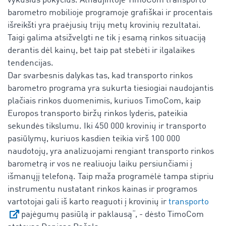
vykusius pokyčius. Atnaujintoje TimoCom transporto
barometro mobilioje programoje grafiškai ir procentais
išreikšti yra praėjusių trijų metų krovinių rezultatai.
Taigi galima atsižvelgti ne tik į esamą rinkos situaciją
derantis dėl kainų, bet taip pat stebėti ir ilgalaikes
tendencijas.
Dar svarbesnis dalykas tas, kad transporto rinkos
barometro programa yra sukurta tiesiogiai naudojantis
plačiais rinkos duomenimis, kuriuos TimoCom, kaip
Europos transporto biržų rinkos lyderis, pateikia
sekundės tikslumu. Iki 450 000 krovinių ir transporto
pasiūlymų, kuriuos kasdien teikia virš 100 000
naudotojų, yra analizuojami rengiant transporto rinkos
barometrą ir vos ne realiuoju laiku persiunčiami į
išmanųjį telefoną. Taip maža programėlė tampa stipriu
instrumentu nustatant rinkos kainas ir programos
vartotojai gali iš karto reaguoti į krovinių ir
transporto
pajėgumų pasiūlą ir paklausą“, - dėsto TimoCom