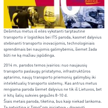
Dešimtus metus iš eilės vykstanti tarptautinė
transporto ir logistikos bei ITS paroda, kasmet dalyvius
stebinanti transporto inovacijomis, technologiniais
sprendimais bei naujomis galimybėmis, šiemet žada
būti ne ką mažiau įspūdinga.
2014 m. parodos temos įvairios: nuo naujausių
transporto paslaugų pristatymo, infrastruktūros
aptarimo, naujų transporto priemonių galimybių iki
intelektualių transporto sistemų. Kas antrus metus
rengiama paroda šiemet dalyvius ne tik iš Lietuvos, bet
ir kitų šalių sukvies gegužės 8-10 d.
Šiais metais paroda, tikėtina, bus kaip niekad lankoma.
Tą patvirtina ir TimoCom iniciatyva - dovanoti