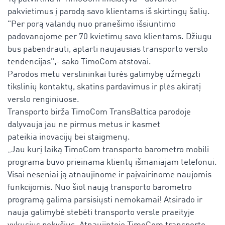
pakvietimus į parodą savo klientams iš skirtingų šalių.
"Per porą valandų nuo pranešimo išsiuntimo
padovanojome per 70 kvietimų savo klientams. Džiugu
bus pabendrauti, aptarti naujausias transporto verslo
tendencijas",- sako TimoCom atstovai.
Parodos metu verslininkai turės galimybę užmegzti
tikslinių kontaktų, skatins pardavimus ir plės akiratį
verslo renginiuose.
Transporto birža TimoCom TransBaltica parodoje
dalyvauja jau ne pirmus metus ir kasmet
pateikia inovacijų bei staigmenų.
„Jau kurį laiką TimoCom transporto barometro mobili
programa buvo prieinama klientų išmaniajam telefonui.
Visai neseniai ją atnaujinome ir paįvairinome naujomis
funkcijomis. Nuo šiol naują transporto barometro
programą galima parsisiųsti nemokamai! Atsirado ir
nauja galimybė stebėti transporto versle praeityje