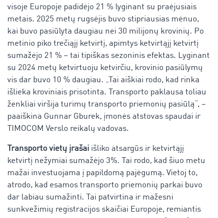
visoje Europoje padidėjo 21 % lyginant su praėjusiais
metais. 2025 metų rugsėjis buvo stipriausias mėnuo,
kai buvo pasiūlyta daugiau nei 30 milijonų krovinių. Po
metinio piko trečiąjį ketvirtį, apimtys ketvirtąjį ketvirtį
sumažėjo 21 % – tai tipiškas sezoninis efektas. Lyginant
su 2024 metų ketvirtuoju ketvirčiu, krovinio pasiūlymų
vis dar buvo 10 % daugiau. „Tai aiškiai rodo, kad rinka
išlieka kroviniais prisotinta. Transporto paklausa toliau
ženkliai viršija turimų transporto priemonių pasiūlą“, –
paaiškina Gunnar Gburek, įmonės atstovas spaudai ir
TIMOCOM Verslo reikalų vadovas.
Transporto vietų įrašai
išliko atsargūs ir ketvirtąjį
ketvirtį nežymiai sumažėjo 3%. Tai rodo, kad šiuo metu
mažai investuojama į papildomą pajėgumą. Vietoj to,
atrodo, kad esamos transporto priemonių parkai buvo
dar labiau sumažinti. Tai patvirtina ir mažesni
sunkvežimių registracijos skaičiai Europoje, remiantis