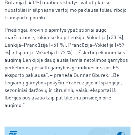
Britanija (-40 %) muitinės kliūtys, valiutų kursų
nuostoliai ir silpnesnė vartojimo paklausa toliau ribojo
transporto poreikį.
Priešingai, krovinio apimtys ypač stipriai augo
maršrutuose, tokiuose kaip Lenkija–Vokietija (+33 %),
Lenkija–Prancūzija (+51 %), Prancūzija–Vokietija (+57
%) ir Ispanija–Vokietija (+72 %). „Išskirtinį ekonomikos
augimą Lenkijoje daugiausia lemia netolimos gamybos
perkėlimas, perkelti gamybos grandinės ir stipri ES
eksporto paklausa“, – praneša Gunnar Gburek. „Be
teigiamų gamybos pokyčių Prancūzijoje ir Ispanijoje,
sezoniniai daržovių ir citrusinių vaisių eksportai iš
Iberijos pusiasalio taip pat tikėtina prisidėjo prie
augimo.“