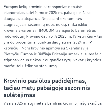
Europos kelių krovininis transportas nepaisė
ekonomikos sulėtėjimo ir 2025 m. pabaigoje išliko
daugiausia atsparus. Nepaisant ekonominės
stagnacijos ir sezoninių nuosmukių, rinka išliko
kroviniais varoma: TIMOCOM transporto barometras
rodo vidutinį krovinio dalį 75 % 2025 m. IV ketvirčiui – tai
yra du procentiniai punktai daugiau nei 2024 m. IV
ketvirčiui.
Nors krovinio apimtys su Skandinavija,
Pietryčių Europa ir Didžiąja Britanija smarkiai sumažėjo,
stiprios vidaus rinkos ir augančios rytų–vakarų krypties
maršrutai užtikrino stabilumą
Krovinio pasiūlos padidėjimas,
tačiau metų pabaigoje sezoninis
sulėtėjimas
Visais 2025 metų metais bendras krovinio įrašų skaičius