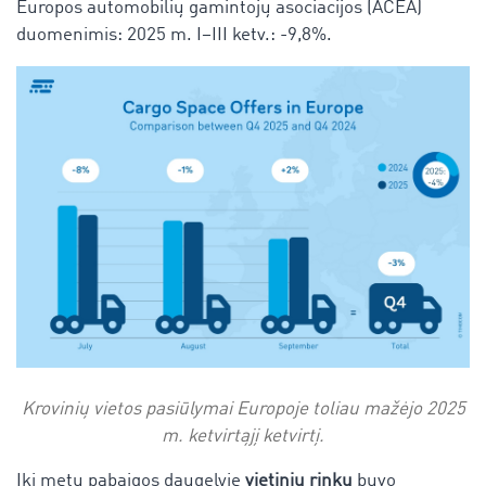
Europos automobilių gamintojų asociacijos (ACEA)
duomenimis: 2025 m. I–III ketv.: -9,8%.
Krovinių vietos pasiūlymai Europoje toliau mažėjo 2025
m. ketvirtąjį ketvirtį.
Iki metų pabaigos daugelyje
vietinių rinkų
buvo