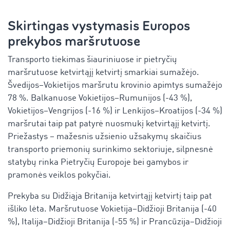
Skirtingas vystymasis Europos
prekybos maršrutuose
Transporto tiekimas šiauriniuose ir pietryčių
maršrutuose ketvirtąjį ketvirtį smarkiai sumažėjo.
Švedijos–Vokietijos maršrutu krovinio apimtys sumažėjo
78 %. Balkanuose Vokietijos–Rumunijos (-43 %),
Vokietijos–Vengrijos (-16 %) ir Lenkijos–Kroatijos (-34 %)
maršrutai taip pat patyrė nuosmukį ketvirtąjį ketvirtį.
Priežastys – mažesnis užsienio užsakymų skaičius
transporto priemonių surinkimo sektoriuje, silpnesnė
statybų rinka Pietryčių Europoje bei gamybos ir
pramonės veiklos pokyčiai.
Prekyba su Didžiąja Britanija ketvirtąjį ketvirtį taip pat
išliko lėta. Maršrutuose Vokietija–Didžioji Britanija (-40
%), Italija–Didžioji Britanija (-55 %) ir Prancūzija–Didžioji