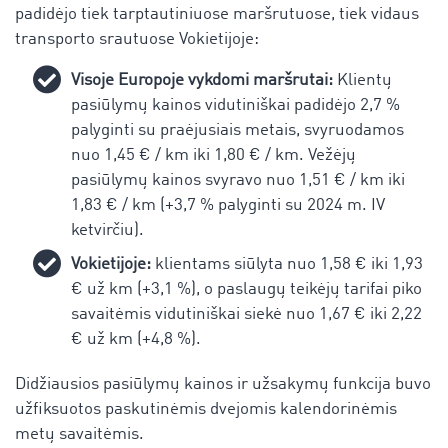
padidėjo tiek tarptautiniuose maršrutuose, tiek vidaus
transporto srautuose Vokietijoje:
Visoje Europoje vykdomi maršrutai:
Klientų
pasiūlymų kainos vidutiniškai padidėjo 2,7 %
palyginti su praėjusiais metais, svyruodamos
nuo 1,45 € / km iki 1,80 € / km. Vežėjų
pasiūlymų kainos svyravo nuo 1,51 € / km iki
1,83 € / km (+3,7 % palyginti su 2024 m. IV
ketvirčiu).
Vokietijoje:
klientams siūlyta nuo 1,58 € iki 1,93
€ už km (+3,1 %), o paslaugų teikėjų tarifai piko
savaitėmis vidutiniškai siekė nuo 1,67 € iki 2,22
€ už km (+4,8 %).
Didžiausios pasiūlymų kainos ir užsakymų funkcija buvo
užfiksuotos paskutinėmis dvejomis kalendorinėmis
metų savaitėmis.