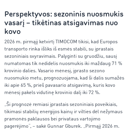
Perspektyvos: sezoninis nuosmukis
vasarį – tikėtinas atsigavimas nuo
kovo
2026 m. pirmąjį ketvirtį TIMOCOM tikisi, kad Europos
transporto rinka išliks iš esmės stabili, su įprastais
sezoniniais svyravimais. Palyginti su gruodžiu, sausį
numatomas tik nedidelis nuosmukis iki maždaug 71 %
krovinio dalies. Vasario mėnesį, įprasto sezono
nuosmukio metu, prognozuojama, kad ši dalis sumažės
iki apie 65 %, prieš pavasario atsigavimą, kuris kovo
mėnesį pakels vidutinę krovinio dalį iki 72 %.
„Ši prognozė remiasi įprastais sezoniniais poveikiais,
tikimasi stabilių energijos kainų ir vilties dėl nežymaus
pramonės paklausos bei privataus vartojimo
pagerėjimo“, – sakė Gunnar Gburek. „Pirmąjį 2026 m.