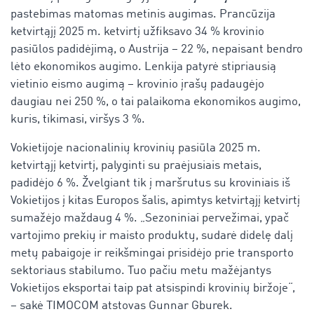
pastebimas matomas metinis augimas. Prancūzija
ketvirtąjį 2025 m. ketvirtį užfiksavo 34 % krovinio
pasiūlos padidėjimą, o Austrija – 22 %, nepaisant bendro
lėto ekonomikos augimo. Lenkija patyrė stipriausią
vietinio eismo augimą – krovinio įrašų padaugėjo
daugiau nei 250 %, o tai palaikoma ekonomikos augimo,
kuris, tikimasi, viršys 3 %.
Vokietijoje nacionalinių krovinių pasiūla 2025 m.
ketvirtąjį ketvirtį, palyginti su praėjusiais metais,
padidėjo 6 %. Žvelgiant tik į maršrutus su kroviniais iš
Vokietijos į kitas Europos šalis, apimtys ketvirtąjį ketvirtį
sumažėjo maždaug 4 %. „Sezoniniai pervežimai, ypač
vartojimo prekių ir maisto produktų, sudarė didelę dalį
metų pabaigoje ir reikšmingai prisidėjo prie transporto
sektoriaus stabilumo. Tuo pačiu metu mažėjantys
Vokietijos eksportai taip pat atsispindi krovinių biržoje“,
– sakė TIMOCOM atstovas Gunnar Gburek.