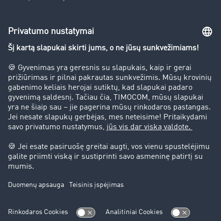
Įmonė
Sėkmės istorijos
Klientai įdarbina klientus
Teisinė informacija
Teisinis pranešimas
bendrąsias sąlygas
Duomenų apsauga
Slapukų nustatymai
Pagalba