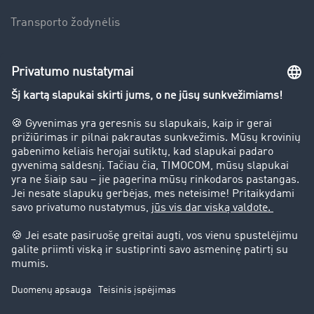
Transporto žodynėlis
Įmonė
Sėkmės istorijos
Klientai įdarbina klientus
Teisinė informacija
Teisinis pranešimas
bendrąsias sąlygas
Duomenų apsauga
Slapukų nustatymai