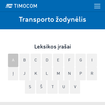
Transporto žodynėlis
Leksikos įrašai
A
B
C
D
E
F
G
I
Į
J
K
L
M
N
P
R
S
Š
T
U
V