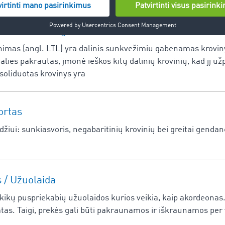
abenimas (angl. LTL)
imas (angl. LTL) yra dalinis sunkvežimiu gabenamas krovinys
alies pakrautas, įmonė ieškos kitų dalinių krovinių, kad jį užp
nsoliduotas krovinys yra
ortas
žiui: sunkiasvoris, negabaritinių krovinių bei greitai gendan
/ Užuolaida
lkikų puspriekabių užuolaidos kurios veikia, kaip akordeonas
tas. Taigi, prekės gali būti pakraunamos ir iškraunamos per 