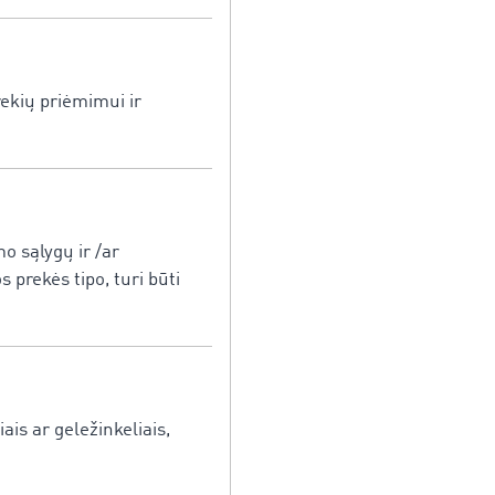
rekių priėmimui ir
o sąlygų ir /ar
 prekės tipo, turi būti
s ar geležinkeliais,