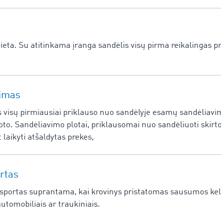
vieta. Su atitinkama įranga sandėlis visų pirma reikalingas p
jimas
visų pirmiausiai priklauso nuo sandėlyje esamų sandėliavim
oto. Sandėliavimo plotai, priklausomai nuo sandėliuoti skirtos
 laikyti atšaldytas prekes,
rtas
ortas suprantama, kai krovinys pristatomas sausumos keliai
automobiliais ar traukiniais.