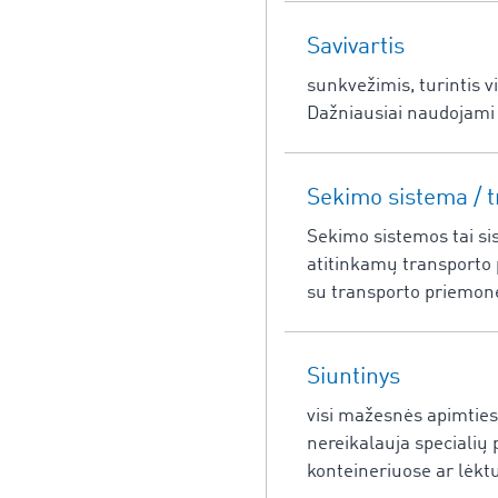
Savivartis
sunkvežimis, turintis vi
Dažniausiai naudojami s
Sekimo sistema / 
Sekimo sistemos tai si
atitinkamų transporto 
su transporto priemone 
Siuntinys
visi mažesnės apimties k
nereikalauja specialių
konteineriuose ar lėkt