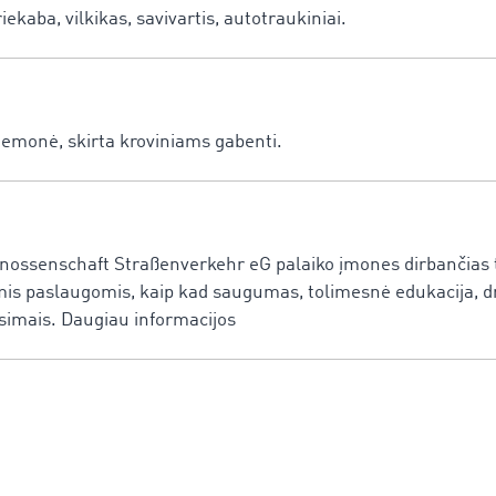
ekaba, vilkikas, savivartis, autotraukiniai.
iemonė, skirta kroviniams gabenti.
ssenschaft Straßenverkehr eG palaiko įmones dirbančias tr
omis paslaugomis, kaip kad saugumas, tolimesnė edukacija, dr
simais. Daugiau informacijos