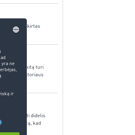
tėjo prekes skirtas
os vietos į kitą turi
 paslaugų sektoriaus
gali atsirasti didelis
 vietos į kitą, kad