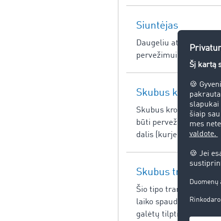
Siuntėjas
Daugeliu atvejų siuntėj
pervežimui ir organizu
Skubus krovinio ga
Skubus krovinio gabenima
būti pervežti per labai
dalis (kurjerio, skubių
Skubus transporta
Šio tipo transporto užsa
laiko spaudimas. Prekės
galėtų tilpti tam numa