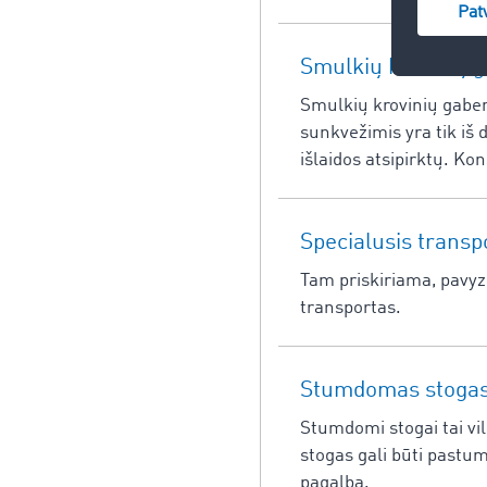
Smulkių krovinių g
Smulkių krovinių gaben
sunkvežimis yra tik iš d
išlaidos atsipirktų. Ko
Specialusis transp
Tam priskiriama, pavyzd
transportas.
Stumdomas stogas 
Stumdomi stogai tai vi
stogas gali būti pastum
pagalba.