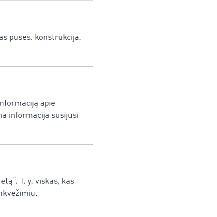
ias puses. konstrukcija.
informaciją apie
a informacija susijusi
tą“. T. y. viskas, kas
unkvežimiu,