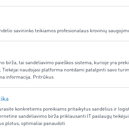
ndėlio savininko teikiamos profesionalaus krovinių saugojim
a
mo birža, tai sandėliavimo paieškos sistema, kurioje yra pr
 Tiekėjai naudojasi platforma norėdami patalpinti savo turim
ma informacija. Pritrūkus
tika
rasite konkretiems poreikiams pritaikytus sandėlius ir logis
ternetinė sandėliavimo birža priklausanti IT paslaugų teikėj
 plotus, optimaliai panaudoti