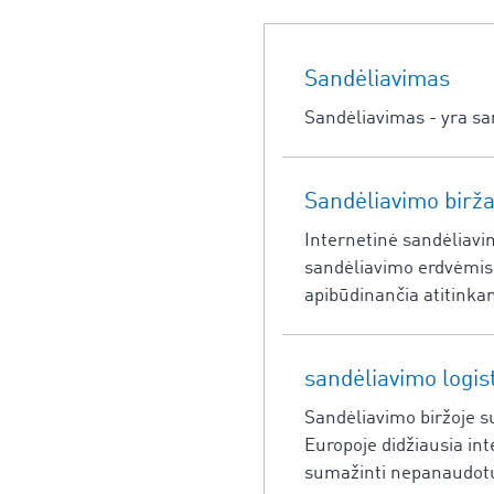
Sandėliavimas
Sandėliavimas - yra sa
Sandėliavimo birž
Internetinė sandėliavi
sandėliavimo erdvėmis.
apibūdinančia atitinka
sandėliavimo logis
Sandėliavimo biržoje su
Europoje didžiausia in
sumažinti nepanaudotus