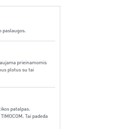
o paslaugos.
ekiaujama prieinamomis
us plotus su tai
tikos patalpas.
ui TIMOCOM. Tai padeda