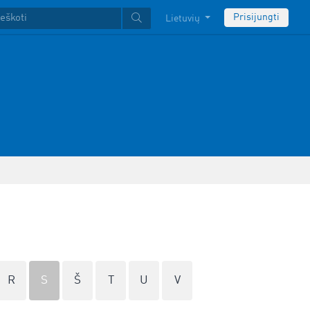
Prisijungti
Lietuvių
R
S
Š
T
U
V