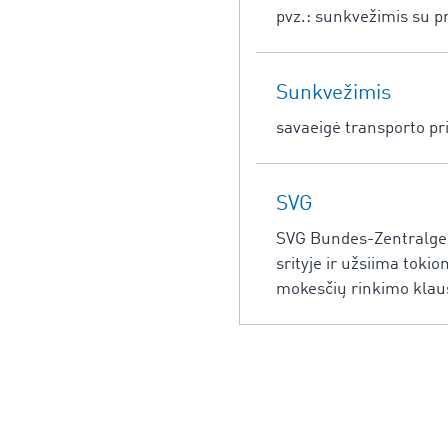
pvz.: sunkvežimis su pri
Sunkvežimis
savaeigė transporto pr
SVG
SVG Bundes-Zentralgeno
srityje ir užsiima toki
mokesčių rinkimo klau