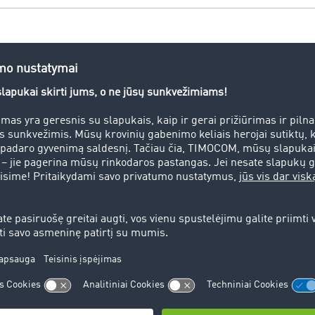
as, tai yra transporto paslaugų užsakovas. Jie priima iš siun
oja jų transportavimą gavėjui.
benimas, greito pristatymo krovinys
s ar greito pristatymo krovinys reiškia, kad kroviniai iš vien
 trumpą laikotarpį. Ši transporto rūšis yra Kurjerių tarnybos
 ir mažų siuntų
s
kymai turi būti įvykdyt per labai trumpą laiką, ryšium su tuo 
 ar kroviniai, kaip įmanoma greičiau turi būti vežami iš vienos
tytuose specialiuose