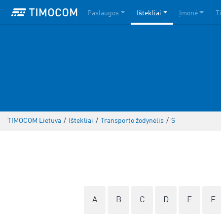
Paslaugos
Ištekliai
Įmonė
T
TIMOCOM Lietuva
/
Ištekliai
/
Transporto žodynėlis
/
S
A
B
C
D
E
F