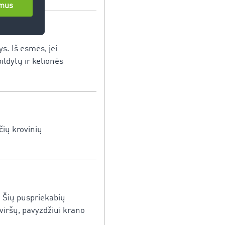
. Iš esmės, jei
ildytų ir kelionės
čių krovinių
. Šių puspriekabių
viršų, pavyzdžiui krano