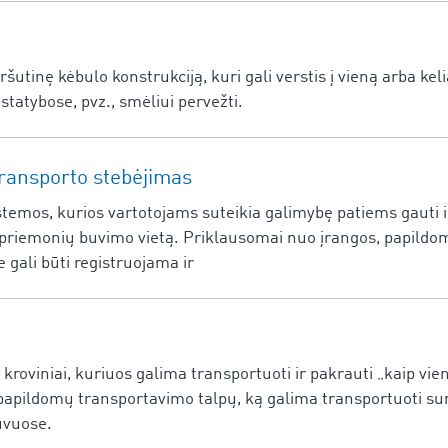
ršutinę kėbulo konstrukciją, kuri gali verstis į vieną arba kel
tatybose, pvz., smėliui pervežti.
transporto stebėjimas
stemos, kurios vartotojams suteikia galimybę patiems gauti 
priemonių buvimo vietą. Priklausomai nuo įrangos, papildom
gali būti registruojama ir
roviniai, kuriuos galima transportuoti ir pakrauti „kaip viene
 papildomų transportavimo talpų, ką galima transportuoti s
uvuose.