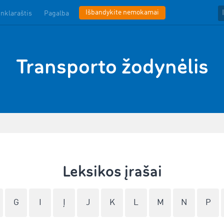
Išbandykite nemokamai
inklaraštis
Pagalba
Transporto žodynėlis
Leksikos įrašai
G
I
Į
J
K
L
M
N
P