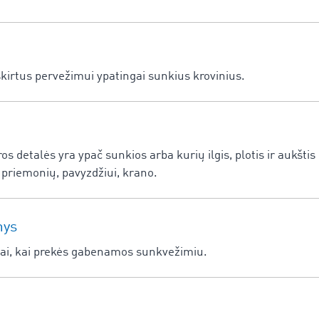
kirtus pervežimui ypatingai sunkius krovinius.
s detalės yra ypač sunkios arba kurių ilgis, plotis ir aukštis 
 priemonių, pavyzdžiui, krano.
nys
tai, kai prekės gabenamos sunkvežimiu.