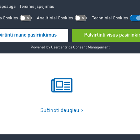
ransporto įmonė norėtų išvengti kelionių be krovinių, nes ta
oma žala aplinkai.
Sužinoti daugiau >