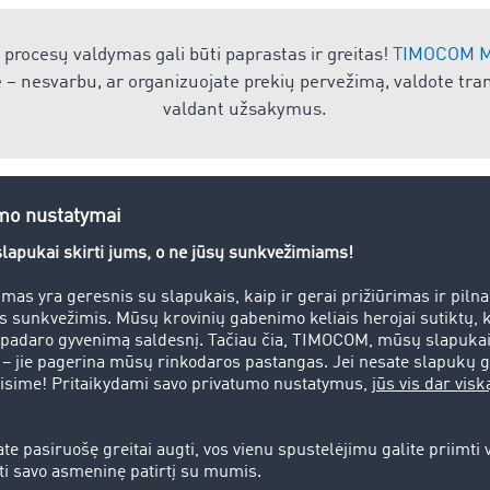
s procesų valdymas gali būti paprastas ir greitas!
TIMOCOM M
– nesvarbu, ar organizuojate prekių pervežimą, valdote tran
valdant užsakymus.
be krovinio
rantama kaip pervežimas, kai sunkvežimis turi vykti į kitą pa
ai atsitinka, kai prie transporto užsakymo nėra gauta tinka
imio vairuotojas gauna transporto užsakymą nuvežti krovinį iš
nį jis būna įvykdęs minėtą transporto užsakymą, tačiau kitam 
rovinio, kurį galėtų nuvežti. Taigi nuvažiavimas pasiimti kitą
žos yra veiksminga priemonė pervežimams be krovinio išvengti
sirasti krovinio pasiūlymą arba įvesti į sistemą duomenys ap