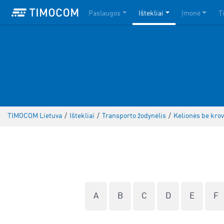
Paslaugos
Ištekliai
Įmonė
T
TIMOCOM Lietuva
/
Ištekliai
/
Transporto žodynėlis
/
Kelionės be krov
A
B
C
D
E
F