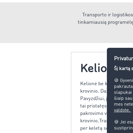
Transporto ir logistiko
tinkamiausią programėlę 
Kelionės 
Kelionė be krovinio sup
krovinio. Dažniausiai t
Pavyzdžiui, jei sunkvež
tai pristatęs savo krovi
pakrovimo vietą neturi k
krovinio.Transporto bir
per keletą sekundžių su