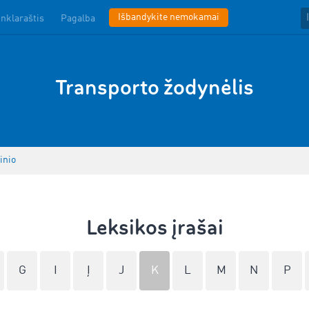
Išbandykite nemokamai
inklaraštis
Pagalba
Transporto žodynėlis
inio
Leksikos įrašai
G
I
Į
J
K
L
M
N
P