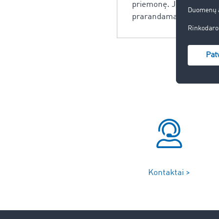
priemonę. Juk bet kuri t
prarandama laiko ir dar
Kontaktai >