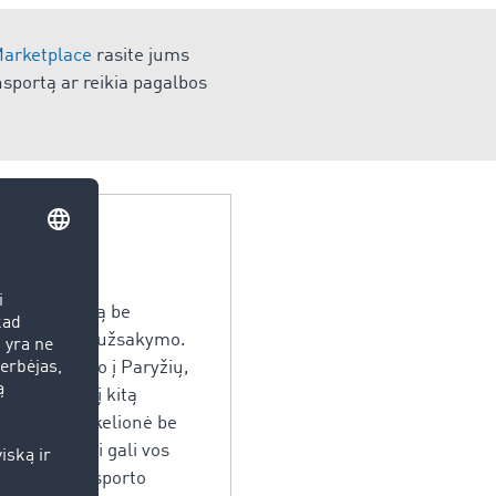
arketplace
rasite jums
sportą ar reikia pagalbos
krovimo vietą be
mo transporto užsakymo.
 Diuseldorfo į Paryžių,
pervežimui į kitą
 krovinį yra kelionė be
. Vartotojai gali vos
ie savo transporto