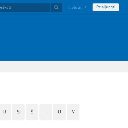
Prisijungti
Lietuvių
R
S
Š
T
U
V