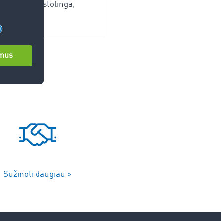
i visada nuostolinga,
Sužinoti daugiau >