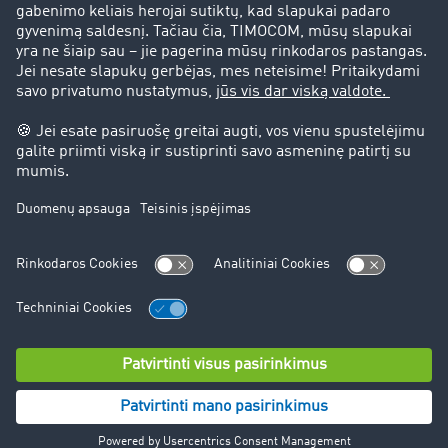
Teisinė informacija
Teisinis pranešimas
bendrąsias sąlygas
Duomenų apsauga
Slapukų nustatymai
Pagalba
Pagalba
© TIMOCOM GmbH 2026. Visos teisės saugomos.