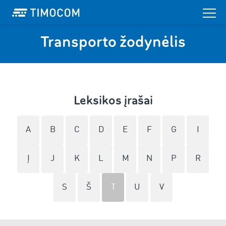
Transporto žodynėlis
Leksikos įrašai
A
B
C
D
E
F
G
I
Į
J
K
L
M
N
P
R
S
Š
T
U
V