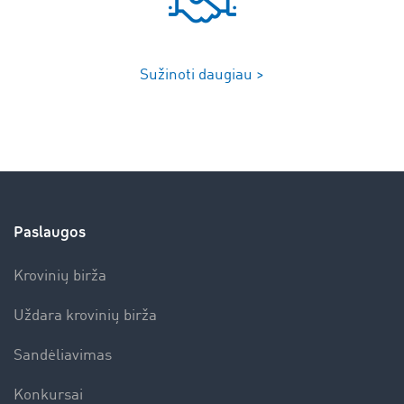
Sužinoti daugiau >
Paslaugos
Krovinių birža
Uždara krovinių birža
Sandėliavimas
Konkursai