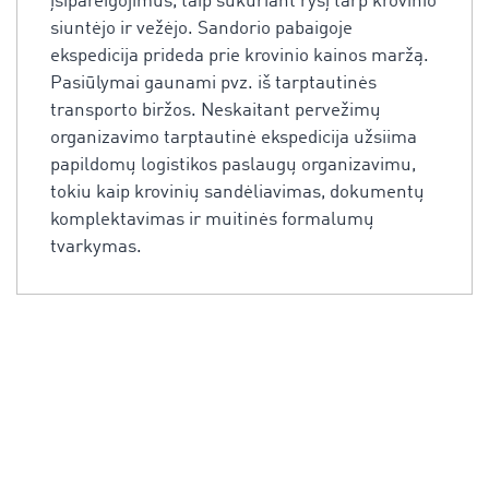
įsipareigojimus, taip sukuriant ryšį tarp krovinio
siuntėjo ir vežėjo. Sandorio pabaigoje
ekspedicija prideda prie krovinio kainos maržą.
Pasiūlymai gaunami pvz. iš tarptautinės
transporto biržos. Neskaitant pervežimų
organizavimo tarptautinė ekspedicija užsiima
papildomų logistikos paslaugų organizavimu,
tokiu kaip krovinių sandėliavimas, dokumentų
komplektavimas ir muitinės formalumų
tvarkymas.