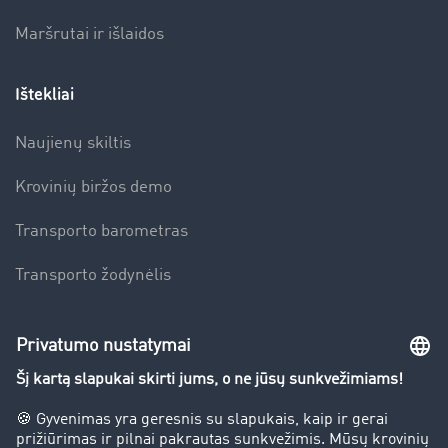
Maršrutai ir išlaidos
Ištekliai
Naujienų skiltis
Krovinių biržos demo
Transporto barometras
Transporto žodynėlis
Įmonė
Sėkmės istorijos
Klientai įdarbina klientus