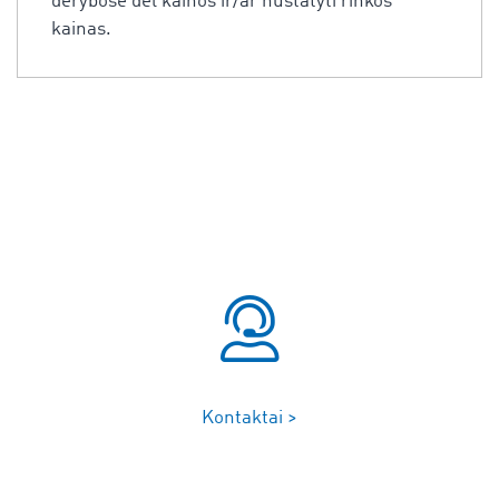
derybose dėl kainos ir/ar nustatyti rinkos
kainas.
Kontaktai >