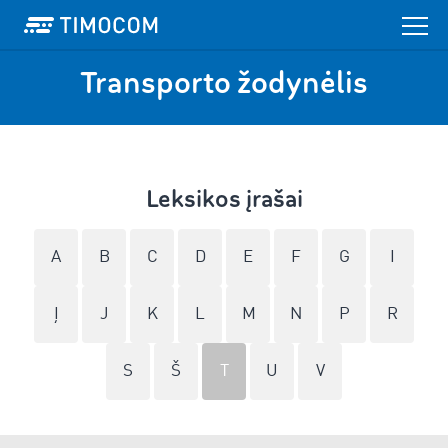
Transporto žodynėlis
Leksikos įrašai
A
B
C
D
E
F
G
I
Į
J
K
L
M
N
P
R
S
Š
T
U
V