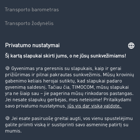
Transporto barometras
Transporto žodynėlis
Įmonė
Sėkmės istorijos
Klientai įdarbina klientus
Teisinė informacija
Teisinis pranešimas
bendrąsias sąlygas
Duomenų apsauga