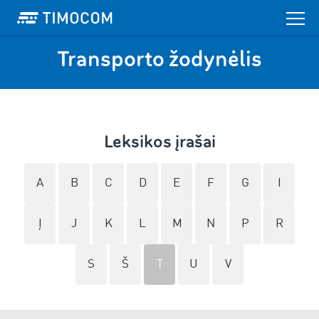
Transporto žodynėlis
Leksikos įrašai
A
B
C
D
E
F
G
I
Į
J
K
L
M
N
P
R
S
Š
T
U
V