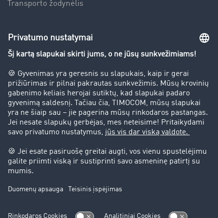
Transporto žodynėlis
Įmonė
Sėkmės istorijos
Klientai įdarbina klientus
Teisinė informacija
Teisinis pranešimas
bendrąsias sąlygas
Duomenų apsauga
Slapukų nustatymai
Pagalba