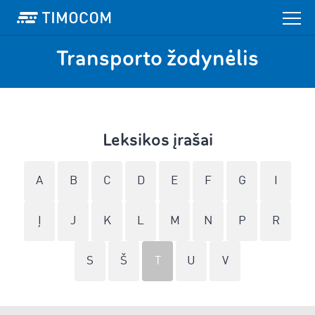
Transporto žodynėlis
Leksikos įrašai
A
B
C
D
E
F
G
I
Į
J
K
L
M
N
P
R
S
Š
T
U
V