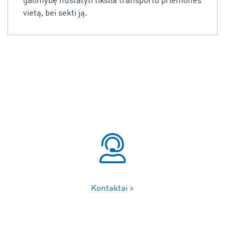
galimybę nustatyti tikslia transporto priemonės
vietą, bei sekti ją.
Kontaktai >