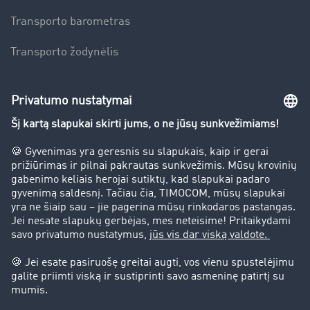
Transporto barometras
Transporto žodynėlis
Įmonė
Sėkmės istorijos
Klientai įdarbina klientus
Teisinė informacija
Teisinis pranešimas
bendrąsias sąlygas
Duomenų apsauga